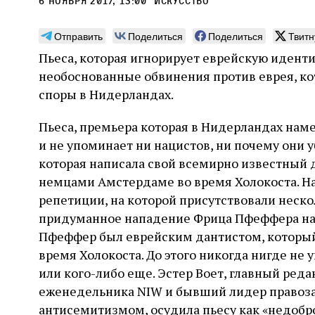
6 ноября 2017, 13:00
искусство
Отправить
Поделиться
Поделиться
Твитн
Пьеса, которая игнорирует еврейскую идент
необоснованные обвинения против еврея, ко
Монтажник фирмы «Топф
Ляг
споры в Нидерландах.
и сыновья»
сар
Пьеса, премьера которая в Нидерландах намеч
вши
По мере того как росло количество
и не упоминает ни нацистов, ни почему они 
концентрационных лагерей и узников
Стиве
которая написала свой всемирно известный 
становилось все больше, без кремационных
начин
печей Прюфера было не обойтись. Cжигая
немцами Амстердаме во время Холокоста. Н
истор
тела прямо в лагере, нацисты не только
вообр
репетиции, на которой присутствовали неско
оставались верны своему архаичному культу
худож
2 августа
Неразрезанные страницы
придуманное нападение Фрица Пфеффера на 
смерти, но и скрывали от населения соседних
Фредиано Сесси. Перевод с итальянского
перео
2 авг
городов, сколько узников погибало каждый
Ксении Тименчик
Пфеффер был еврейским дантистом, который 
полити
Халпе
день в этих жутких местах
котор
Силак
время Холокоста. До этого никогда нигде не 
фарао
или кого-либо еще. Эстер Воет, главный ред
еженедельника NIW и бывший лидер правоза
антисемитизмом, осудила пьесу как «недоб