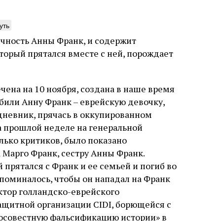
уть
ичность Анны Франк, и содержит
торый прятался вместе с ней, порождает
ушки, да вдобавок
Тыква Иеронима
анча, да вдобавок
Подвешенный плод кажется м
ена на 10 ноября, создана ​​в наше время
 — ой‑ой‑ой!
второстепенной загадкой, а 
убили Анну Франк – еврейскую девочку,
гравюре. Он делает кабинет 
н Вейцман рассказывает о том, как
пространством, где встречают
дневник, прячась в оккупированном
ая с древности и вплоть до недавней
греческий и латынь; буквальн
а прошлой неделе на генеральной
ии Голливуда люди истолковывали,
церковная традиция; филолог
6 августа
Борух Горин
ажали в подробностях, изображали в
лько критиков, было показано
точность и понятность; перев
ественных произведениях,
убеждённый в необходимости 
Марго Франк, сестру Анны Франк.
смысляли и подгоняли под свои
читатель, воспринимающий ис
уста
Книжный разговор
Стюарт
прятался с Франк и ее семьей и погиб во
ческие цели череду Б‑жьих кар,
разрушение священного текст
рн. Перевод с английского Светланы
ые обрушились на Египет под властью
овой
не просто покровитель перев
упоминалось, чтобы он нападал на Франк
на
окружённый книгами. Перед н
актор голландско-еврейского
одно решение которого вызв
щитной организации CIDI, борющейся с
целой общины и стало частью
спора о том, кому принадлеж
росовестную фальсификацию истории» в