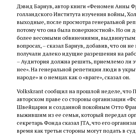
Дэвид Барнув, автор книги «Феномен Анны Ф
голландского Института изучения войны, Холо
выходные, после просмотра генеральной репе
потому что она была поверхностной». Но он д
более весомыми обвинениями, выдвинутыми В
вопросах, – сказал Барнув, добавив, что он н
получали далеко идущие разрешения на раб
– Аудитория должна решить, приемлемо ли эт
нее». На генеральной репетиции люди в укры
народе» и о немцах как о «враге», сказал он.
Volkskrant сообщил на прошлой неделе, что 
авторском праве со стороны организации «Ф
Швейцарии и созданной покойным Отто Фра
выжившим из ее семьи, который передал орга
секретарь Фонда сказал JTA, что его организа
время как третьи стороны могут подать в суд 