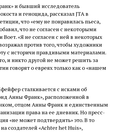
ранк» и бывший исследователь
коста и геноцида, рассказал JTA в
тиции, что «ему не понравилась пьеса,
обавил, что не согласен с некоторыми
оет. «Я не согласен с ней в некоторых
е возражал против того, чтобы художники
оту с историчи правдивыми материалами.
о, и никто другой не может решить за
тии говорят о евреях только как о «нашем
Пфейфер сталкивается с исками об
онд Анны Франк», расположенной в
нком, отцом Анны Франк и единственным
низации права на ее дневник. Но пресс-
ция «не может подтвердить» это. В то
на создателей «Achter het Huis»,