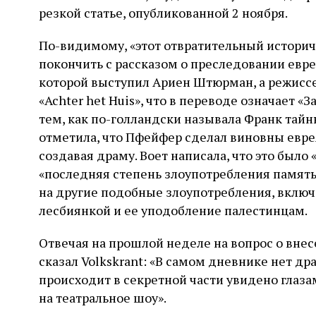
резкой статье, опубликованной 2 ноября.
По-видимому, «этот отвратительный историч
покончить с рассказом о преследовании евре
которой выступил Ариен Штюрман, а режисс
«Achter het Huis», что в переводе означает «
тем, как по-голландски называла Франк тайны
отметила, что Пфейфер сделал виновны евре
создавая драму. Воет написала, что это было 
«последняя степень злоупотребления памятью
на другие подобные злоупотребления, включ
лесбиянкой и ее уподобление палестинцам.
Отвечая на прошлой неделе на вопрос о вн
сказал Volkskrant: «В самом дневнике нет др
происходит в секретной части увидено глаза
на театральное шоу».