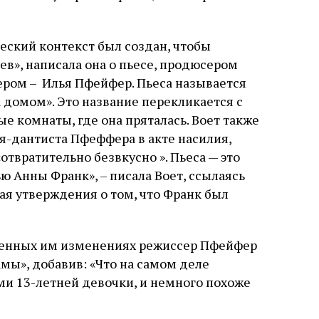
слово в переводе Библии
еский контекст был создан, чтобы
ев», написала она о пьесе, продюсером
ером – Илья Пфейфер. Пьеса называется
За домом». Это название перекликается с
е комнаты, где она пряталась. Воет также
я-дантиста Пфеффера в акте насилия,
«отвратительно безвкусно ». Пьеса — это
 Анны Франк», – писала Воет, ссылаясь
ая утверждения о том, что Франк был
есенных им изменениях режиссер Пфейфер
амы», добавив: «Что на самом деле
ми 13-летней девочки, и немного похоже