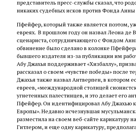
представитель пресс-службы сказал, что ро
никаких судебных исков против Фонда Анны 
Пфейфер, который также является поэтом, уж
евреях. В прошлом году он назвал Леона де В
сценариста, сотрудничающего с Фондом Анн
обвинение было сделано в колонке Пфейфера
бывшего издателя из-за публикации им работ
Абу Джахья поддерживает «Хизбаллу», призва
рассказал о своем «чувстве победы» после те
Джахья также назвал Антверпен, в котором 
евреев, «международной столицей сионистско
угнетенных палестинцев, и это делает его ан
Пфейфер. Он идентифицировал Абу Джахью ка
Европы». Недавно исчезнувшая мусульманска
разместила на своем веб-сайте карикатуру н
Гитлером, и еще одну карикатуру, предполага