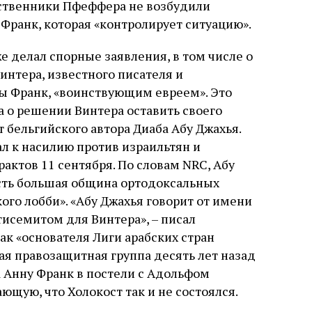
дственники Пфеффера не возбудили
Франк, которая «контролирует ситуацию».
е делал спорные заявления, в том числе о
интера, известного писателя и
ы Франк, «воинствующим евреем». Это
 о решении Винтера оставить своего
 бельгийского автора Диаба Абу Джахья.
л к насилию против израильтян и
рактов 11 сентября. По словам NRC, Абу
есть большая община ортодоксальных
го лобби». «Абу Джахья говорит от имени
тисемитом для Винтера», – писал
к «основателя Лиги арабских стран
я правозащитная группа десять лет назад
а Анну Франк в постели с Адольфом
ющую, что Холокост так и не состоялся.