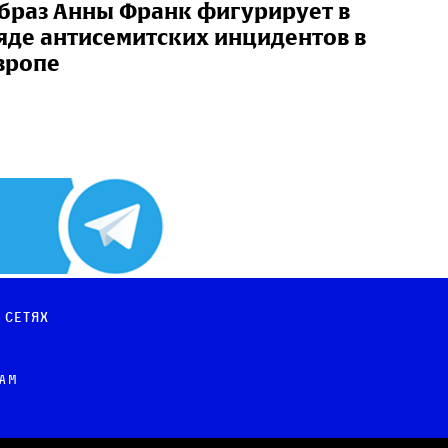
браз Анны Франк фигурирует в
яде антисемитских инцидентов в
вропе
 сетях
рам