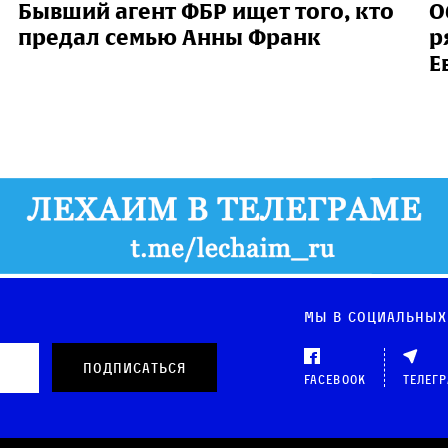
Бывший агент ФБР ищет того, кто
О
предал семью Анны Франк
р
Е
Мы в социальных
Facebook
Телег