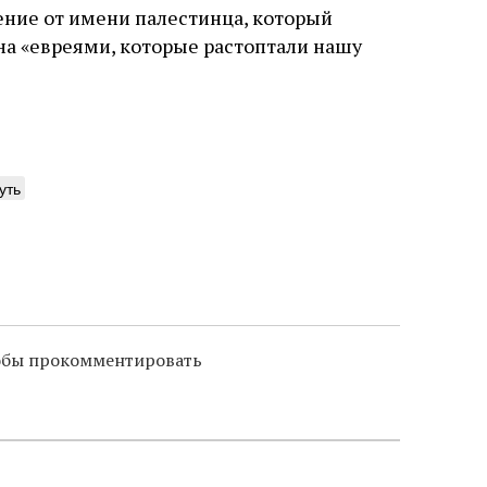
ение от имени палестинца, который
на «евреями, которые растоптали нашу
уть
тобы прокомментировать