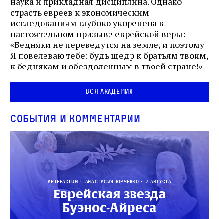
наука и прикладная дисциплина. Однако
страсть евреев к экономическим
исследованиям глубоко укоренена в
настоятельном призыве еврейской веры:
«Бедняки не переведутся на земле, и поэтому
Я повелеваю тебе: будь щедр к братьям твоим,
к беднякам и обездоленным в твоей стране!»
Вся академия
События и комментарии
Artefactum
Анастасия Юрченко
7 августа
Еврейская звезда
Буэнос‑Айреса