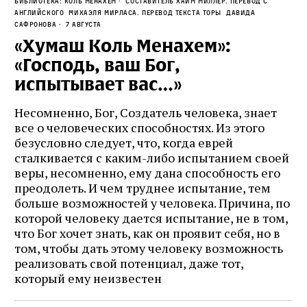
Библиотека: Коль Менахем
Составитель Хаим Миллер. Перевод с
английского Михаэля Мирласа. Перевод текста Торы Давида
Сафронова
7 августа
«Хумаш Коль Менахем»:
«Господь, ваш Бог,
испытывает вас…»
Несомненно, Бог, Создатель человека, знает
все о человеческих способностях. Из этого
безусловно следует, что, когда еврей
сталкивается с каким-либо испытанием своей
веры, несомненно, ему дана способность его
преодолеть. И чем труднее испытание, тем
больше возможностей у человека. Причина, по
которой человеку дается испытание, не в том,
что Бог хочет знать, как он проявит себя, но в
том, чтобы дать этому человеку возможность
реализовать свой потенциал, даже тот,
который ему неизвестен