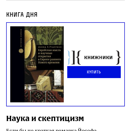
Книга дня
Купить
Наука и скептицизм
Если бы не краткая ремарка Йосефа