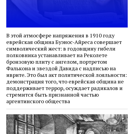
Журнал ЛЕХАИМ в вашем
email
В этой атмосфере напряжения в 1910 году
еврейская община Буэнос‑Айреса совершает
символический жест: в годовщину гибели
Подпишитесь на рассылку журнала ЛЕХАИМ и получайте
полковника устанавливает на Реколете
самые интересные публикации с сайта по электронной
бронзовую плиту с ангелом, портретом
почте
Фалькона и звездой Давида с надписью на
иврите. Это был акт политической лояльности:
демонстрация того, что еврейская община не
поддерживает террор, осуждает радикалов и
Подписаться
стремится быть признанной частью
аргентинского общества