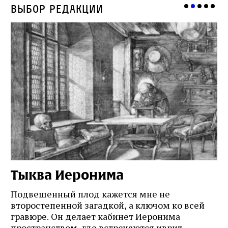
Выбор редакции
Тыква Иеронима
Н
Подвешенный плод кажется мне не
Ес
второстепенной загадкой, а ключом ко всей
Де
гравюре. Он делает кабинет Иеронима
ма
т
пространством, где встречаются иврит,
Лу