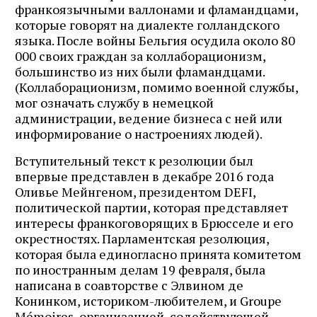
франкоязычными валлонами и фламандцами,
которые говорят на диалекте голландского
языка. После войны Бельгия осудила около 80
000 своих граждан за коллаборационизм,
большинство из них были фламандцами.
(Коллаборационизм, помимо военной службы,
мог означать службу в немецкой
администрации, ведение бизнеса с ней или
информирование о настроениях людей).
Вступительный текст к резолюции был
впервые представлен в декабре 2016 года
Оливье Мейнгеном, президентом DEFI,
политической партии, которая представляет
интересы франкоговорящих в Брюсселе и его
окрестностях. Парламентская резолюция,
которая была единогласно принята комитетом
по иностранным делам 19 февраля, была
написана в соавторстве с Элвином де
Конинком, историком-любителем, и Groupe
Mémoires, организацией, содействующей