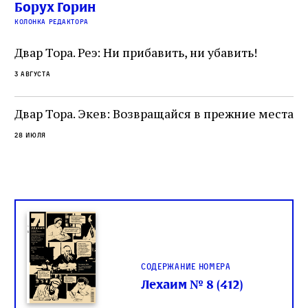
 и
На протяжении почти шестидесяти лет,
Борух Горин
5 а
не
к
вплоть до своей кончины, Луццатто был
колонка редактора
от
и
одним из раввинов Венеции
чт
Двар Тора. Реэ: Ни прибавить, ни убавить!
ко
са
3 августа
ие
о
Двар Тора. Экев: Возвращайся в прежние места
28 июля
Содержание номера
Лехаим № 8 (412)