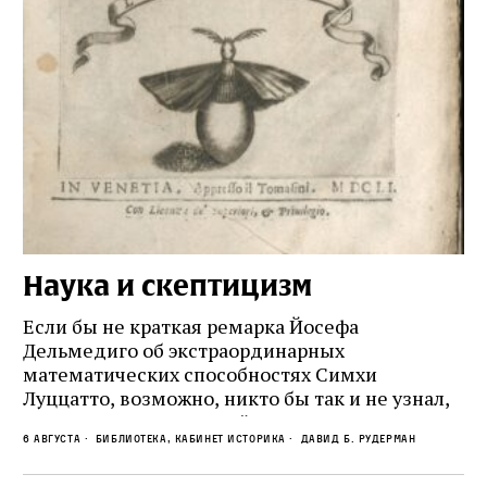
Наука и скептицизм
П
и
Если бы не краткая ремарка Йосефа
е
Дельмедиго об экстраординарных
математических способностях Симхи
Пр
Луццатто, возможно, никто бы так и не узнал,
по
что этот эрудированный и несколько
ме
6 августа
Библиотека, кабинет историка
Давид Б. Рудерман
сварливый венецианский талмудист имел
ча
какое‑то отношение к научной деятельности.
ст