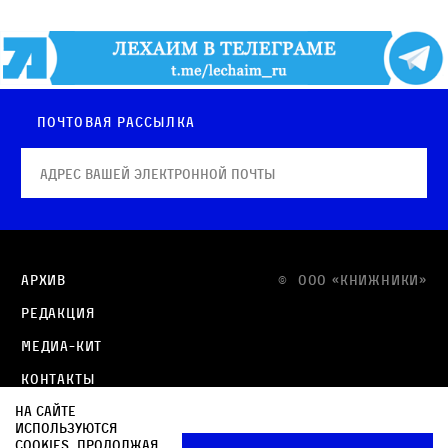
Почтовая рассылка
Архив
© OOO «КНИЖНИКИ»
Редакция
Медиа-кит
Контакты
На сайте
Политика в отношении обработки персональных
используются
данных
cookies. Продолжая