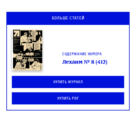
Больше статей
Содержание номера
Лехаим № 8 (412)
Купить журнал
Купить PDF