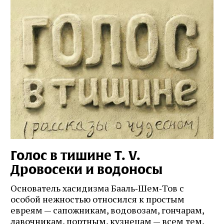
Голос в тишине T. V.
Дровосеки и водоносы
Основатель хасидизма Бааль‑Шем‑Тов с
особой нежностью относился к простым
евреям — сапожникам, водовозам, гончарам,
лавочникам, портным, кузнецам — всем тем,