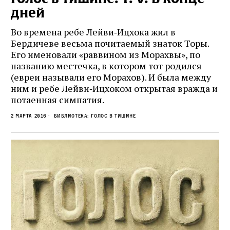
дней
Во времена ребе Лейви‑Ицхока жил в
Бердичеве весьма почитаемый знаток Торы.
Его именовали «раввином из Морахвы», по
названию местечка, в котором тот родился
(евреи называли его Морахов). И была между
ним и ребе Лейви‑Ицхоком открытая вражда и
потаенная симпатия.
2 марта 2016
Библиотека: Голос в тишине