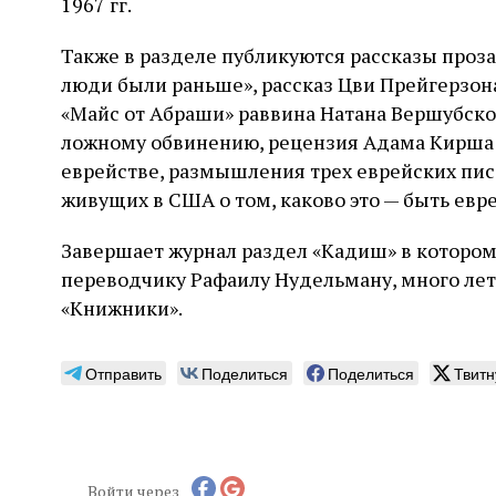
1967 гг.
Также в разделе публикуются рассказы проза
люди были раньше», рассказ Цви Прейгерзон
«Майс от Абраши» раввина Натана Вершубског
ложному обвинению, рецензия Адама Кирша н
еврействе, размышления трех еврейских пис
живущих в США о том, каково это — быть евр
Завершает журнал раздел «Кадиш» в котором
переводчику Рафаилу Нудельману, много ле
«Книжники».
Отправить
Поделиться
Поделиться
Твитн
Войти через