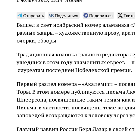
1 ноября 2017, 13:14
лехаим
Отправить
Поделиться
Поделиться
Твитн
Вышел в свет ноябрьский номер альманаха «
разные жанры – художественную прозу, крити
Погромы 1929 года:
Мо
очерки, обзоры.
неделя, изменившая
и с
Традиционная колонка главного редактора ж
судьбу еврейского ишува
По ме
ушедших в этом году знаменитых евреев — п
конце
Примерно за полторы недели до начала
лауреатам последней Нобелевской премии.
стано
погромов Ребе совершал поездку по святым
печей
местам Эрец‑Исраэль. Он посетил, в
тела п
Первый раздел номера – «Академия» – посв
частности, Пещеру праотцев и Западную
остав
стену. Он, несомненно, почувствовал
2 авг
Торы. В этом номере публикуются письма Л
смерти
необычайное напряжение и сознательно
Фреди
5 августа
Проверено временем
Александр
город
Шнеерсона, посвященные таким темам как и
Ксени
отказался приходить к Стене в Тиша бе‑Ав,
Ицкович
день 
чтобы не собирать вокруг себя большое
Письма, в частности, посвящены теме воздая
количество хасидов и жителей города и тем
заповедей возвращаются к человеку через ус
самым не усиливать напряжённость
Главный раввин России Берл Лазар в своей с