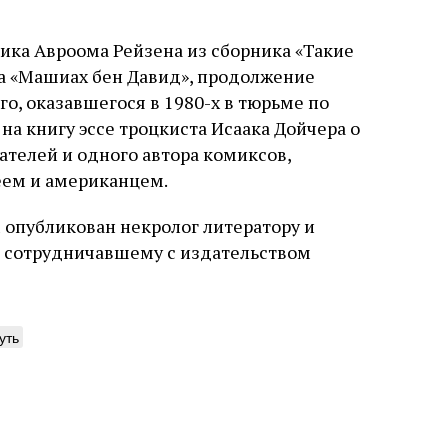
ика Авроома Рейзена из сборника «Такие
а «Машиах бен Давид», продолжение
о, оказавшегося в 1980-х в тюрьме по
а книгу эссе троцкиста Исаака Дойчера о
ателей и одного автора комиксов,
еем и американцем.
 опубликован некролог литератору и
т сотрудничавшему с издательством
уть