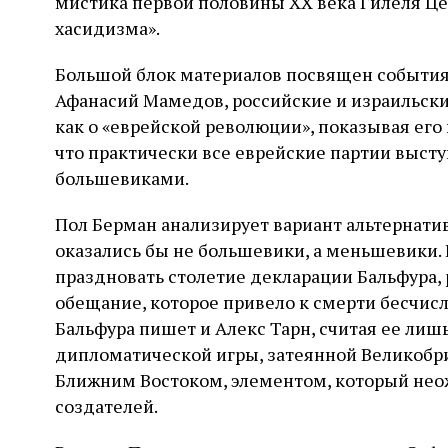
мистика первой половины ХХ века Гилеля Ц
хасидизма».
Большой блок материалов посвящен событиям 
Афанасий Мамедов, российские и израильски
как о «еврейской революции», показывая его
что практически все еврейские партии высту
большевиками.
Пол Берман анализирует вариант альтернатив
оказались бы не большевики, а меньшевики.
праздновать столетие декларации Бальфура,
обещание, которое привело к смерти бесчис
Бальфура пишет и Алекс Тарн, считая ее ли
дипломатической игры, затеянной Великобри
Ближним Востоком, элементом, который нео
создателей.