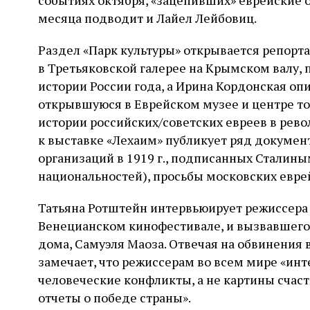
событиях октября, «зацепивших» еврейские о
месяца подводит и Лайел Лейбовиц.
Раздел «Парк культуры» открывается репорт
в Третьяковской галерее на Крымском валу,
истории России года, а Ирина Кордонская оп
открывшуюся в Еврейском музее и центре т
истории российских/советских евреев в рев
к выставке «Лехаим» публикует ряд документ
организаций в 1919 г., подписанных Сталин
национальностей), просьбы московских еврей
Татьяна Ротштейн интервьюирует режиссера 
Венецианском кинофестивале, и вызвавшего 
дома, Самуэля Маоза. Отвечая на обвинения в
замечает, что режиссерам во всем мире «ин
человеческие конфликты, а не картины счас
отчеты о победе страны».