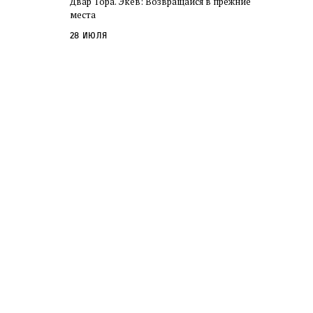
Двар Тора. Экев: Возвращайся в прежние
слово в переводе Библии
места
28 июля