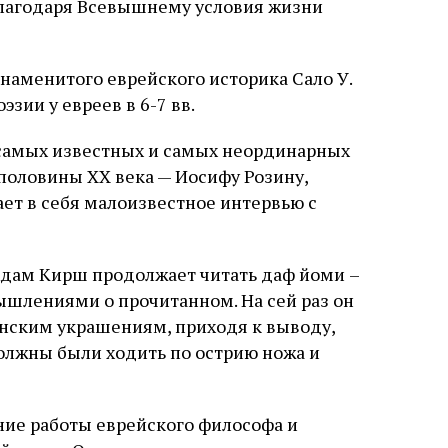
 благодаря Всевышнему условия жизни
наменитого еврейского историка Сало У.
зии у евреев в 6-7 вв.
самых известных и самых неординарных
половины ХХ века — Иосифу Розину,
ает в себя малоизвестное интервью с
Адам Кирш продолжает читать даф йоми –
ышлениями о прочитанном. На сей раз он
нским украшениям, приходя к выводу,
олжны были ходить по острию ножа и
ние работы еврейского философа и