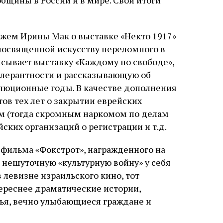
бщины в России и в мире. Свои итоги
ажем Ирины Мак о выставке «Некто 1917»
 посвященной искусству переломного в
исывает выставку «Каждому по свободе»,
олерантности и рассказывающую об
олюционные годы. В качестве дополнения
ов тех лет о закрытии еврейских
ым (тогда скромным наркомом по делам
ских организаций о регистрации и т.д.
фильма «Фокстрот», награжденного на
нешуточную «культурную войну» у себя
 левизне израильского кино, тот
тереснее драматические истории,
тья, вечно улыбающиеся граждане и