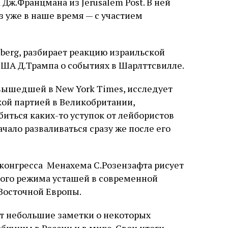
Дж.Францмана из Jerusalem Post. В ней
аз уже в наше время — с участием
mberg, разбирает реакцию израильской
ША Д.Трампа о событиях в Шарлттсвилле.
 вышедшей в New York Times, исследует
ой партией в Великобритании,
биться каких-то уступок от лейбористов
чало разваливаться сразу же после его
конгресса Менахема С.Розензафта рисует
ого режима усташей в современной
 Восточной Европы.
ут небольшие заметки о некоторых