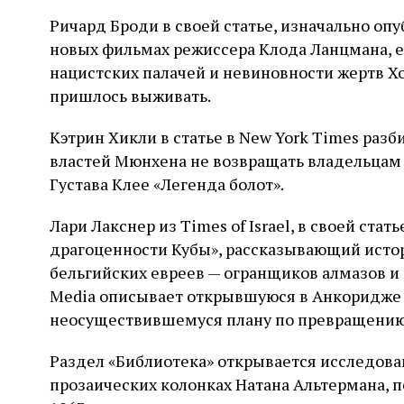
Ричард Броди в своей статье, изначально опу
новых фильмах режиссера Клода Ланцмана, 
нацистских палачей и невиновности жертв Хол
пришлось выживать.
Кэтрин Хикли в статье в New York Times ра
властей Мюнхена не возвращать владельцам
Густава Клее «Легенда болот».
Лари Лакснер из Times of Israel, в своей ст
драгоценности Кубы», рассказывающий истор
бельгийских евреев — огранщиков алмазов и и
Media описывает открывшуюся в Анкоридже
неосуществившемуся плану по превращению 
Раздел «Библиотека» открывается исследова
прозаических колонках Натана Альтермана, пе