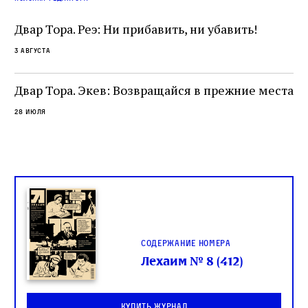
разрушение священного текста. Перед нами
од
и
не просто покровитель переводчиков,
Двар Тора. Реэ: Ни прибавить, ни убавить!
окружённый книгами. Перед нами человек,
3 августа
одно решение которого вызвало возмущение
целой общины и стало частью многовекового
спора о том, кому принадлежит последнее
Двар Тора. Экев: Возвращайся в прежние места
слово в переводе Библии
28 июля
Содержание номера
Лехаим № 8 (412)
Купить журнал