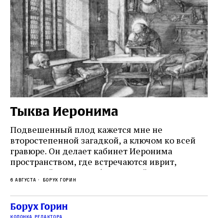
Тыква Иеронима
Н
Подвешенный плод кажется мне не
Ес
второстепенной загадкой, а ключом ко всей
Де
гравюре. Он делает кабинет Иеронима
ма
т
пространством, где встречаются иврит,
Лу
греческий и латынь; буквальный смысл и
чт
6 августа
Борух Горин
6 а
церковная традиция; филологическая
св
точность и понятность; переводчик,
ка
убеждённый в необходимости исправления, и
На
Борух Горин
ти:
читатель, воспринимающий исправление как
вп
е
колонка редактора