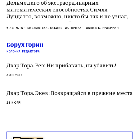
е
Дельмедиго об экстраординарных
математических способностях Симхи
Пр
Луццатто, возможно, никто бы так и не узнал,
по
что этот эрудированный и несколько
ме
6 августа
Библиотека, кабинет историка
Давид Б. Рудерман
сварливый венецианский талмудист имел
ча
какое‑то отношение к научной деятельности.
ст
 и
На протяжении почти шестидесяти лет,
Борух Горин
5 а
не
к
вплоть до своей кончины, Луццатто был
колонка редактора
от
и
одним из раввинов Венеции
чт
Двар Тора. Реэ: Ни прибавить, ни убавить!
ко
са
3 августа
ие
о
Двар Тора. Экев: Возвращайся в прежние места
28 июля