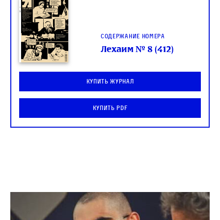
Содержание номера
Лехаим № 8 (412)
Купить журнал
Купить PDF