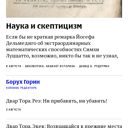
Наука и скептицизм
П
и
Если бы не краткая ремарка Йосефа
е
Дельмедиго об экстраординарных
математических способностях Симхи
Пр
Луццатто, возможно, никто бы так и не узнал,
по
что этот эрудированный и несколько
ме
6 августа
Библиотека, кабинет историка
Давид Б. Рудерман
сварливый венецианский талмудист имел
ча
какое‑то отношение к научной деятельности.
ст
 и
На протяжении почти шестидесяти лет,
Борух Горин
5 а
не
к
вплоть до своей кончины, Луццатто был
колонка редактора
от
и
одним из раввинов Венеции
чт
Двар Тора. Реэ: Ни прибавить, ни убавить!
ко
са
3 августа
ие
о
Двар Тора. Экев: Возвращайся в прежние места