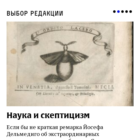
Выбор редакции
Наука и скептицизм
П
и
Если бы не краткая ремарка Йосефа
е
Дельмедиго об экстраординарных