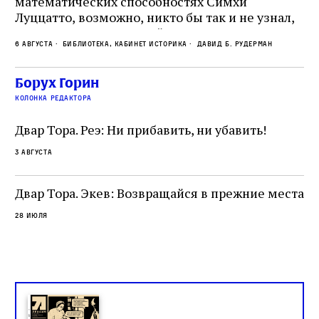
математических способностях Симхи
Пр
Луццатто, возможно, никто бы так и не узнал,
по
что этот эрудированный и несколько
ме
6 августа
Библиотека, кабинет историка
Давид Б. Рудерман
сварливый венецианский талмудист имел
ча
какое‑то отношение к научной деятельности.
ст
 и
На протяжении почти шестидесяти лет,
Борух Горин
5 а
не
к
вплоть до своей кончины, Луццатто был
колонка редактора
от
и
одним из раввинов Венеции
чт
Двар Тора. Реэ: Ни прибавить, ни убавить!
ко
са
3 августа
ие
о
Двар Тора. Экев: Возвращайся в прежние места
28 июля