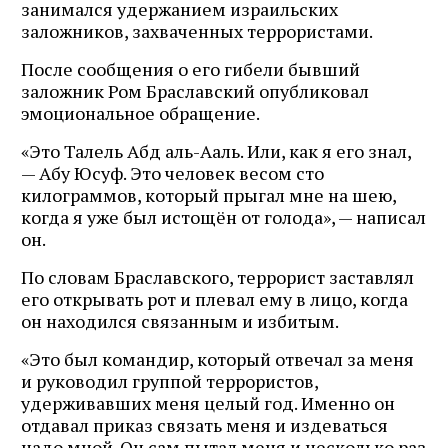
занимался удержанием израильских
заложников, захваченных террористами.
После сообщения о его гибели бывший
заложник Ром Браславский опубликовал
эмоциональное обращение.
«Это Талель Абд аль-Ааль. Или, как я его знал,
— Абу Юсуф. Это человек весом сто
килограммов, который прыгал мне на шею,
когда я уже был истощён от голода», — написал
он.
По словам Браславского, террорист заставлял
его открывать рот и плевал ему в лицо, когда
он находился связанным и избитым.
«Это был командир, который отвечал за меня
и руководил группой террористов,
удерживавших меня целый год. Именно он
отдавал приказ связать меня и издеваться
надо мной. Он сам пытал меня и несколько раз