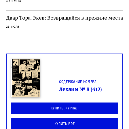
са
3 августа
ие
о
Двар Тора. Экев: Возвращайся в прежние места
28 июля
Содержание номера
Лехаим № 8 (412)
Купить журнал
Купить PDF