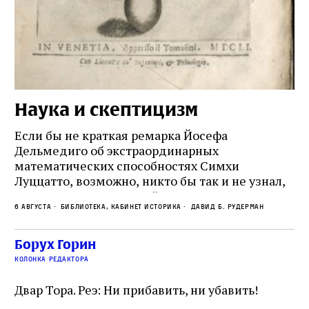
Наука и скептицизм
П
и
Если бы не краткая ремарка Йосефа
е
Дельмедиго об экстраординарных
математических способностях Симхи
Пр
Луццатто, возможно, никто бы так и не узнал,
по
что этот эрудированный и несколько
ме
6 августа
Библиотека, кабинет историка
Давид Б. Рудерман
сварливый венецианский талмудист имел
ча
какое‑то отношение к научной деятельности.
ст
 и
На протяжении почти шестидесяти лет,
Борух Горин
5 а
не
к
вплоть до своей кончины, Луццатто был
колонка редактора
от
и
одним из раввинов Венеции
чт
Двар Тора. Реэ: Ни прибавить, ни убавить!
ко