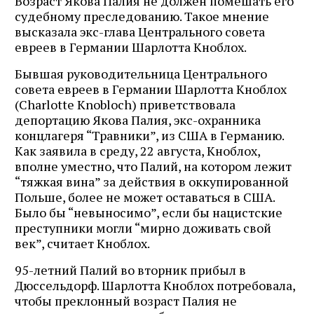
Возраст Якова Палия не должен помешать его
судебному преследованию. Такое мнение
высказала экс-глава Центрального совета
евреев в Германии Шарлотта Кноблох.
Бывшая руководительница Центрального
совета евреев в Германии Шарлотта Кноблох
(Charlotte Knobloch) приветствовала
депортацию Якова Палия, экс-охранника
концлагеря “Травники”, из США в Германию.
Как заявила в среду, 22 августа, Кноблох,
вполне уместно, что Палий, на котором лежит
“тяжкая вина” за действия в оккупированной
Польше, более не может оставаться в США.
Было бы “невыносимо”, если бы нацистские
преступники могли “мирно доживать свой
век”, считает Кноблох.
95-летний Палий во вторник прибыл в
Дюссельдорф. Шарлотта Кноблох потребовала,
чтобы преклонный возраст Палия не