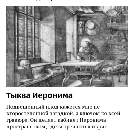
Тыква Иеронима
Н
Подвешенный плод кажется мне не
Ес
второстепенной загадкой, а ключом ко всей
Де
гравюре. Он делает кабинет Иеронима
ма
т
пространством, где встречаются иврит,
Лу
греческий и латынь; буквальный смысл и
чт