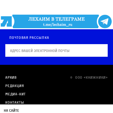
Почтовая рассылка
Архив
© OOO «КНИЖНИКИ»
Редакция
Медиа-кит
Контакты
На сайте
Политика в отношении обработки персональных