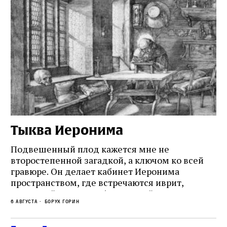
Тыква Иеронима
Н
Подвешенный плод кажется мне не
Ес
второстепенной загадкой, а ключом ко всей
Де
гравюре. Он делает кабинет Иеронима
ма
т
пространством, где встречаются иврит,
Лу
греческий и латынь; буквальный смысл и
чт
6 августа
Борух Горин
6 а
церковная традиция; филологическая
св
точность и понятность; переводчик,
ка
убеждённый в необходимости исправления, и
На