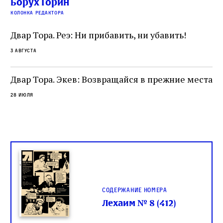
Борух Горин
ти:
читатель, воспринимающий исправление как
вп
е
колонка редактора
разрушение священного текста. Перед нами
од
и
не просто покровитель переводчиков,
Двар Тора. Реэ: Ни прибавить, ни убавить!
окружённый книгами. Перед нами человек,
3 августа
одно решение которого вызвало возмущение
целой общины и стало частью многовекового
спора о том, кому принадлежит последнее
Двар Тора. Экев: Возвращайся в прежние места
слово в переводе Библии
28 июля
Содержание номера
Лехаим № 8 (412)