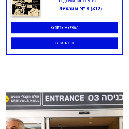
Содержание номера
Лехаим № 8 (412)
Купить журнал
Купить PDF