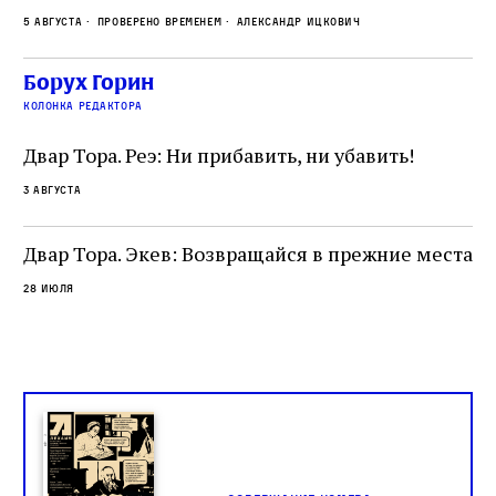
стену. Он, несомненно, почувствовал
с и
ск
5 августа
Проверено временем
Александр Ицкович
необычайное напряжение и сознательно
ск
отказался приходить к Стене в Тиша бе‑Ав,
жу
чтобы не собирать вокруг себя большое
Борух Горин
количество хасидов и жителей города и тем
колонка редактора
самым не усиливать напряжённость
Двар Тора. Реэ: Ни прибавить, ни убавить!
3 августа
Двар Тора. Экев: Возвращайся в прежние места
28 июля