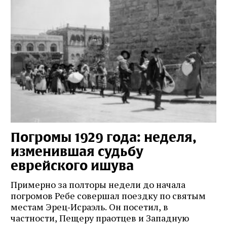
Погромы 1929 года: неделя,
М
изменившая судьбу
с
еврейского ишува
По
ко
Примерно за полторы недели до начала
,
ст
погромов Ребе совершал поездку по святым
пе
местам Эрец‑Исраэль. Он посетил, в
пр
частности, Пещеру праотцев и Западную
.
2 а
ве