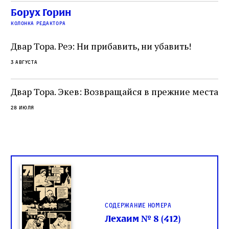
убеждённый в необходимости исправления, и
На
Борух Горин
ти:
читатель, воспринимающий исправление как
вп
е
колонка редактора
разрушение священного текста. Перед нами
од
и
не просто покровитель переводчиков,
Двар Тора. Реэ: Ни прибавить, ни убавить!
окружённый книгами. Перед нами человек,
3 августа
одно решение которого вызвало возмущение
целой общины и стало частью многовекового
спора о том, кому принадлежит последнее
Двар Тора. Экев: Возвращайся в прежние места
слово в переводе Библии
28 июля
Содержание номера
Лехаим № 8 (412)