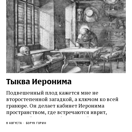
Тыква Иеронима
Н
Подвешенный плод кажется мне не
Ес
второстепенной загадкой, а ключом ко всей
Де
гравюре. Он делает кабинет Иеронима
ма
т
пространством, где встречаются иврит,
Лу
греческий и латынь; буквальный смысл и
чт
6 августа
Борух Горин
6 а
церковная традиция; филологическая
св
точность и понятность; переводчик,
ка