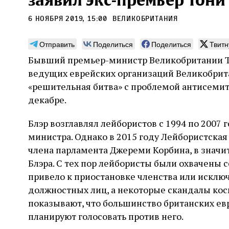
заявил экс-премьер Тони
6 ноября 2019, 15:00
Великобритания
Отправить
Поделиться
Поделиться
Твитн
Бывший премьер-министр Великобритании То
Монтажник фирмы «Топф
Ляг
ведущих еврейских организаций Великобрита
и сыновья»
сар
«решительная битва» с проблемой антисеми
вши
декабре.
По мере того как росло количество
концентрационных лагерей и узников
Стиве
становилось все больше, без кремационных
Блэр возглавлял лейбористов с 1994 по 2007 
начин
печей Прюфера было не обойтись. Cжигая
истор
министра. Однако в 2015 году Лейбористская
тела прямо в лагере, нацисты не только
вообр
оставались верны своему архаичному культу
члена парламента Джереми Корбина, в значи
худож
2 августа
Неразрезанные страницы
смерти, но и скрывали от населения соседних
Фредиано Сесси. Перевод с итальянского
перео
Блэра. С тех пор лейбористы были охвачены 
2 авг
городов, сколько узников погибало каждый
Ксении Тименчик
полити
Халпе
привело к приостановке членства или исклю
день в этих жутких местах
котор
Силак
должностных лиц, а некоторые скандалы кос
фарао
показывают, что большинство британских ев
планируют голосовать против него.