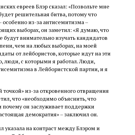
слово в переводе Библии
нских евреев Блэр сказал: «Позвольте мне
будет решительная битва, потому что
 особенно из-за антисемитизма –
оящих выборах, он заметил: «Я думаю, что
ые будут внимательно изучать кандидатов
пени, чем на любых выборах, на моей
даты от лейбористов, которые идут на эти
ю, люди, с которыми я работал. Люди,
тисемитизма в Лейбористской партии, и я
ей точкой» из-за откровенного отвращения
тил, что «необходимо объяснить, что
, и почему он заслуживает поддержки
астоящая демократия» – заключил он.
л указала на контраст между Блэром и