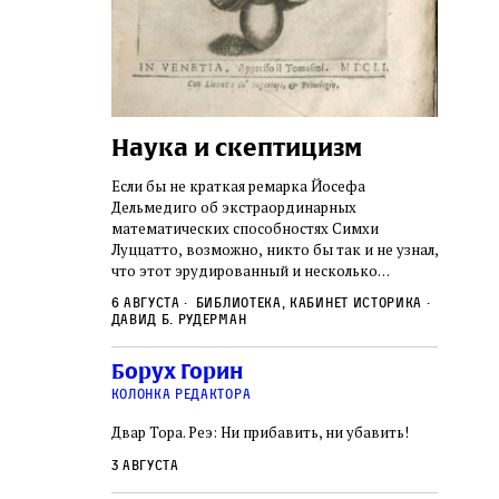
Наука и скептицизм
Погр
неде
не не
Если бы не краткая ремарка Йосефа
судь
ключом ко всей
Дельмедиго об экстраординарных
Иеронима
математических способностях Симхи
Примерн
ся иврит,
Луццатто, возможно, никто бы так и не узнал,
погромо
ый смысл и
что этот эрудированный и несколько
местам Э
ическая
сварливый венецианский талмудист имел
6 августа
Библиотека, кабинет историка
частнос
одчик,
какое‑то отношение к научной деятельности.
Давид Б. Рудерман
стену. 
исправления, и
На протяжении почти шестидесяти лет, вплоть
необыча
правление как
до своей кончины, Луццатто был одним
5 авгус
Борух Горин
отказалс
а. Перед нами
из раввинов Венеции
Ицкови
чтобы н
колонка редактора
одчиков,
количес
ами человек,
Двар Тора. Реэ: Ни прибавить, ни убавить!
самым н
ало возмущение
 многовекового
3 августа
ит последнее