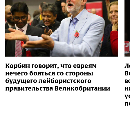
Корбин говорит, что евреям
Л
нечего бояться со стороны
В
будущего лейбористского
в
правительства Великобритании
н
у
п