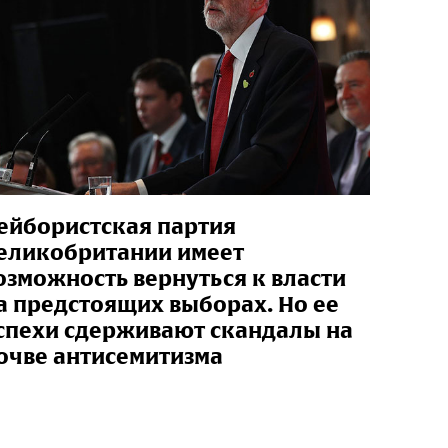
ейбористская партия
еликобритании имеет
озможность вернуться к власти
а предстоящих выборах. Но ее
спехи сдерживают скандалы на
очве антисемитизма