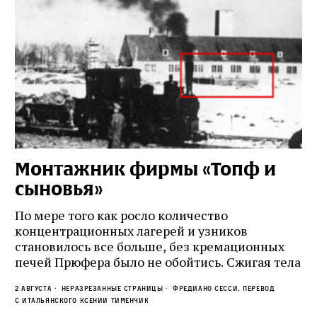
Монтажник фирмы «Топф и
Л
сыновья»
с
о
По мере того как росло количество
концентрационных лагерей и узников
Ст
становилось все больше, без кремационных
на
печей Прюфера было не обойтись. Cжигая тела
ис
прямо в лагере, нацисты не только оставались
во
2 августа
Неразрезанные страницы
Фредиано Сесси. Перевод
верны своему архаичному культу смерти, но и
ху
с итальянского Ксении Тименчик
скрывали от населения соседних городов,
2 а
пе