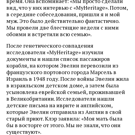
время. Она вспоминает: «Мы просто сделали
вид, что у них интервью с «MyHeritage». Потом,
в середине собеседования, пришли я и мой
муж. Это было действительно фантастично.
Мы провели две блестящие недели с ними
обоими и встретили всю семью».
После генетического совпадения
исследователи «MyHeritage» изучили
документы и нашли список пассажиров
корабля, на котором Эвелин перевозили из
французского портового города Марсель в
Израиль в 1948 году. После войны Эвелин жила
в израильском детском доме, а затем была
усыновлена ​​еврейской семьей, проживавшей
в Великобритании. Исследователи нашли
детские письма на иврите и английском,
которые Эвелин отправила из Англии в свой
старый приют. Клэр заявила: «Моя мать была
бы в восторге от этого. Мы не знали, что они
существуют».