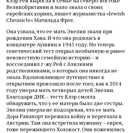
Клэр Рей выросла в семье на северо-востоке
Великобритании и мало знала о своих
еврейских корнях, пишет журналистка «Jewish
Chronicle» Матильда Фрот.
Она узнала, что ее мать Эвелин звали при
рождении Хава. И что она родилась в
концлагере Аушвиц в 1945 году. Но теперь
генетический тест открыл необычную и ранее
неизвестную семейную историю – и
воссоединил г-жу Рей с близкими
родственниками, о которых она никогда не
знала. Вдохновляющее путешествие к
открытиям произошло после того, как в 2014
году умерла мать четверых детей Эвелин.
Благодаря ДНК – тесту Клэр смогла
обнаружить, что у ее матери было две сестры.
Эвелин умерла не подозревая, что ее мать
Дора Рапапорт пережила войну и переехала в
Австрию. Там она встретила мужчину – еврея,
тоже пережившего Холокост. Они поженились