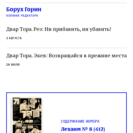
сколько узников погибало каждый день в этих
с а
по
Борух Горин
жутких местах
ко
колонка редактора
фа
Двар Тора. Реэ: Ни прибавить, ни убавить!
3 августа
Двар Тора. Экев: Возвращайся в прежние места
28 июля
Содержание номера
Лехаим № 8 (412)