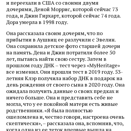
и переехали в США со своими двумя
дочерями, Деной Моррис, которой сейчас 73
года, и Джин Гирхарт, которой сейчас 74 года.
Дора умерла в 1998 году.
Она рассказала своим дочерям, что по
прибытии в Аушвиц ее разлучили с Эвелин.
Она сохранила детское фото старшей дочери
на память. Дена и Джин потратили более 50
лет, пытаясь найти свою сестру. Затем в
прошлом году ДНК – тест через «MyHeritage»
все изменил. Они прошли тест в 2019 году. 53-
летняя Клэр получила набор ДНК в подарок на
день рождения от своего сына в 2020 году. Она
ожидала получить данные о своих предках и
ничего больше. Она и представить себе не
могла, что у ее покойной матери есть живые
родственники. «Я была полностью
ошеломлена и, честно говоря, настроена очень
скептически», – рассказала она, вспомнив, что,
когда одна из ее теток впервые вышла на