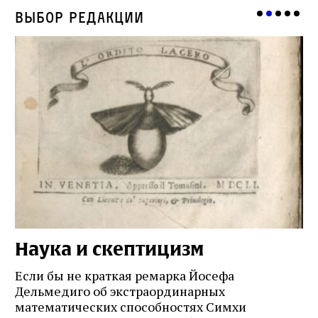
Выбор редакции
Наука и скептицизм
П
и
Если бы не краткая ремарка Йосефа
е
Дельмедиго об экстраординарных
математических способностях Симхи
Пр