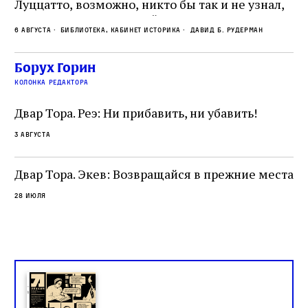
Луццатто, возможно, никто бы так и не узнал,
по
что этот эрудированный и несколько
ме
6 августа
Библиотека, кабинет историка
Давид Б. Рудерман
сварливый венецианский талмудист имел
ча
какое‑то отношение к научной деятельности.
ст
 и
На протяжении почти шестидесяти лет,
Борух Горин
5 а
не
к
вплоть до своей кончины, Луццатто был
колонка редактора
от
и
одним из раввинов Венеции
чт
Двар Тора. Реэ: Ни прибавить, ни убавить!
ко
са
3 августа
ие
о
Двар Тора. Экев: Возвращайся в прежние места
28 июля