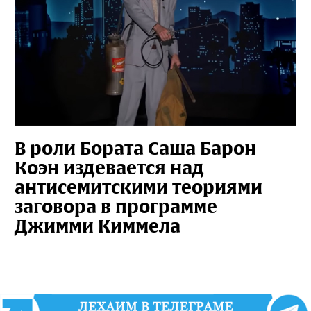
В роли Бората Саша Барон
Коэн издевается над
антисемитскими теориями
заговора в программе
Джимми Киммела