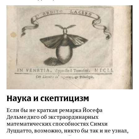
Наука и скептицизм
П
и
Если бы не краткая ремарка Йосефа
е
Дельмедиго об экстраординарных
математических способностях Симхи
Пр
Луццатто, возможно, никто бы так и не узнал,
по
что этот эрудированный и несколько