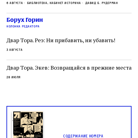
ме
6 августа
Библиотека, кабинет историка
Давид Б. Рудерман
сварливый венецианский талмудист имел
ча
какое‑то отношение к научной деятельности.
ст
 и
На протяжении почти шестидесяти лет,
Борух Горин
5 а
не
к
вплоть до своей кончины, Луццатто был
колонка редактора
от
и
одним из раввинов Венеции
чт
Двар Тора. Реэ: Ни прибавить, ни убавить!
ко
са
3 августа
ие
о
Двар Тора. Экев: Возвращайся в прежние места
28 июля
Содержание номера