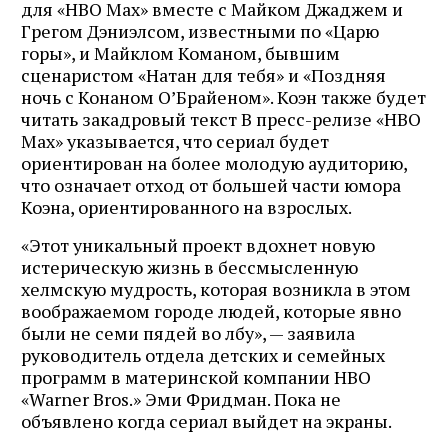
для «HBO Max» вместе с Майком Джаджем и
Грегом Дэниэлсом, известными по «Царю
горы», и Майклом Команом, бывшим
сценаристом «Натан для тебя» и «Поздняя
ночь с Конаном О’Брайеном». Коэн также будет
читать закадровый текст В пресс-релизе «HBO
Max» указывается, что сериал будет
ориентирован на более молодую аудиторию,
что означает отход от большей части юмора
Коэна, ориентированного на взрослых.
«Этот уникальный проект вдохнет новую
истерическую жизнь в бессмысленную
хелмскую мудрость, которая возникла в этом
воображаемом городе людей, которые явно
были не семи пядей во лбу», — заявила
руководитель отдела детских и семейных
программ в материнской компании HBO
«Warner Bros.» Эми Фридман. Пока не
объявлено когда сериал выйдет на экраны.