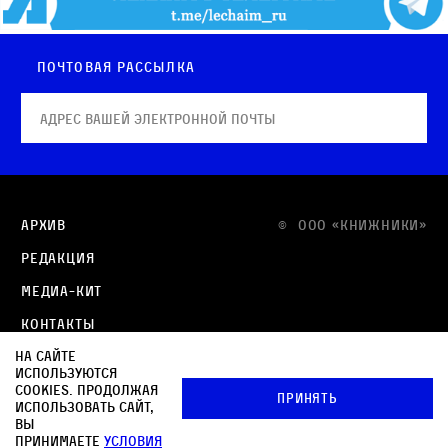
Почтовая рассылка
Архив
© OOO «КНИЖНИКИ»
Редакция
Медиа-кит
Контакты
На сайте
Политика в отношении обработки персональных
используются
данных
cookies. Продолжая
Принять
использовать сайт,
Политика обработки файлов cookie
вы
принимаете
условия