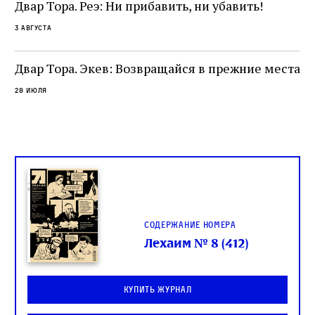
не просто покровитель переводчиков,
Двар Тора. Реэ: Ни прибавить, ни убавить!
окружённый книгами. Перед нами человек,
3 августа
одно решение которого вызвало возмущение
целой общины и стало частью многовекового
спора о том, кому принадлежит последнее
Двар Тора. Экев: Возвращайся в прежние места
слово в переводе Библии
28 июля
Содержание номера
Лехаим № 8 (412)
Купить журнал