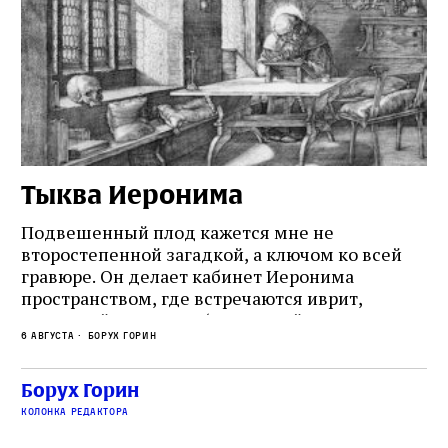
Тыква Иеронима
Н
Подвешенный плод кажется мне не
Ес
второстепенной загадкой, а ключом ко всей
Де
гравюре. Он делает кабинет Иеронима
ма
т
пространством, где встречаются иврит,
Лу
греческий и латынь; буквальный смысл и
чт
6 августа
Борух Горин
6 а
церковная традиция; филологическая
св
точность и понятность; переводчик,
ка
убеждённый в необходимости исправления, и
На
Борух Горин
ти:
читатель, воспринимающий исправление как
вп
е
колонка редактора
разрушение священного текста. Перед нами
од
и