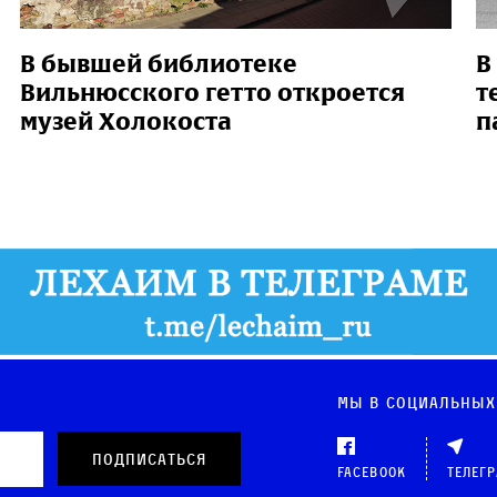
В бывшей библиотеке
В
Вильнюсского гетто откроется
т
музей Холокоста
п
Мы в социальных
Facebook
Телег