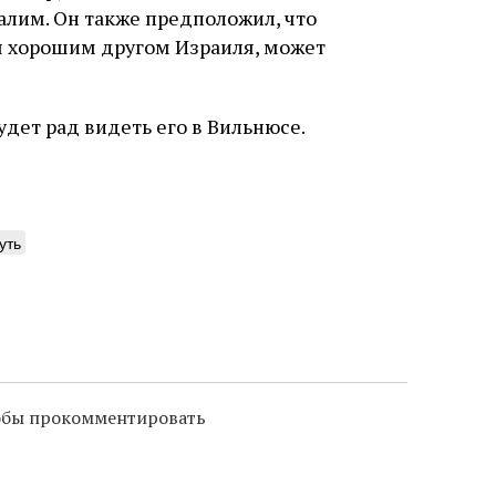
алим. Он также предположил, что
ся хорошим другом Израиля, может
удет рад видеть его в Вильнюсе.
уть
тобы прокомментировать