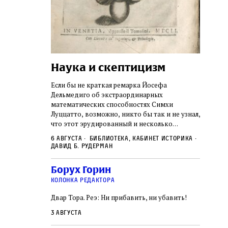
Наука и скептицизм
Погр
неде
не не
Если бы не краткая ремарка Йосефа
судь
ключом ко всей
Дельмедиго об экстраординарных
Иеронима
математических способностях Симхи
Примерн
ся иврит,
Луццатто, возможно, никто бы так и не узнал,
погромо
ый смысл и
что этот эрудированный и несколько
местам Э
ическая
сварливый венецианский талмудист имел
6 августа
Библиотека, кабинет историка
частнос
одчик,
какое‑то отношение к научной деятельности.
Давид Б. Рудерман
стену. 
исправления, и
На протяжении почти шестидесяти лет, вплоть
необыча
правление как
до своей кончины, Луццатто был одним
5 авгус
Борух Горин
отказалс
а. Перед нами
из раввинов Венеции
Ицкови
чтобы н
колонка редактора
одчиков,
количес
ами человек,
Двар Тора. Реэ: Ни прибавить, ни убавить!
самым н
ало возмущение
 многовекового
3 августа
ит последнее