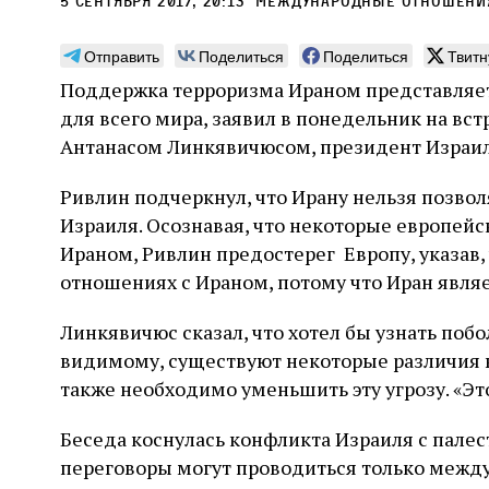
5 сентября 2017, 20:13
международные отношени
Отправить
Поделиться
Поделиться
Твитн
Поддержка терроризма Ираном представляет с
для всего мира, заявил в понедельник на вс
Монтажник фирмы «Топф
Ляг
Антанасом Линкявичюсом, президент Израил
и сыновья»
сар
Ривлин подчеркнул, что Ирану нельзя позво
вши
По мере того как росло количество
Израиля. Осознавая, что некоторые европей
концентрационных лагерей и узников
Стиве
Ираном, Ривлин предостерег Европу, указав, 
становилось все больше, без кремационных
начин
печей Прюфера было не обойтись. Cжигая
отношениях с Ираном, потому что Иран явля
истор
тела прямо в лагере, нацисты не только
вообр
оставались верны своему архаичному культу
худож
2 августа
Неразрезанные страницы
Линкявичюс сказал, что хотел бы узнать побо
смерти, но и скрывали от населения соседних
Фредиано Сесси. Перевод с итальянского
перео
2 авг
городов, сколько узников погибало каждый
видимому, существуют некоторые различия в
Ксении Тименчик
полити
Халпе
день в этих жутких местах
котор
также необходимо уменьшить эту угрозу. «Это 
Силак
фарао
Беседа коснулась конфликта Израиля с палес
переговоры могут проводиться только между