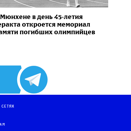
 Мюнхене в день 45-летия
еракта откроется мемориал
амяти погибших олимпийцев
 сетях
рам