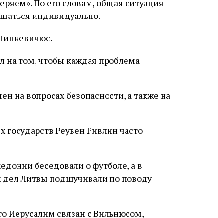
еряем». По его словам, общая ситуация
слово в переводе Библии
ешаться индивидуально.
 Линкевичюс.
ал на том, чтобы каждая проблема
ен на вопросах безопасности, а также на
х государств Реувен Ривлин часто
едонии беседовали о футболе, а в
 дел Литвы подшучивали по поводу
что Иерусалим связан с Вильнюсом,