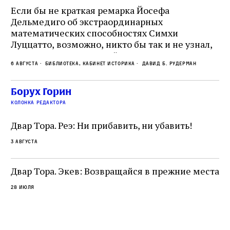
и
Если бы не краткая ремарка Йосефа
е
Дельмедиго об экстраординарных
математических способностях Симхи
Пр
Луццатто, возможно, никто бы так и не узнал,
по
что этот эрудированный и несколько
ме
6 августа
Библиотека, кабинет историка
Давид Б. Рудерман
сварливый венецианский талмудист имел
ча
какое‑то отношение к научной деятельности.
ст
 и
На протяжении почти шестидесяти лет,
Борух Горин
5 а
не
к
вплоть до своей кончины, Луццатто был
колонка редактора
от
и
одним из раввинов Венеции
чт
Двар Тора. Реэ: Ни прибавить, ни убавить!
ко
са
3 августа
ие
о
Двар Тора. Экев: Возвращайся в прежние места
28 июля