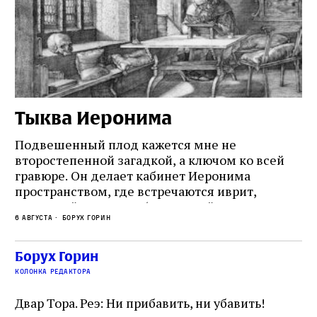
Тыква Иеронима
Н
Подвешенный плод кажется мне не
Ес
второстепенной загадкой, а ключом ко всей
Де
гравюре. Он делает кабинет Иеронима
ма
т
пространством, где встречаются иврит,
Лу
греческий и латынь; буквальный смысл и
чт
6 августа
Борух Горин
6 а
церковная традиция; филологическая
св
точность и понятность; переводчик,
ка
убеждённый в необходимости исправления, и
На
Борух Горин
ти:
читатель, воспринимающий исправление как
вп
е
колонка редактора
разрушение священного текста. Перед нами
од
и
не просто покровитель переводчиков,
Двар Тора. Реэ: Ни прибавить, ни убавить!
окружённый книгами. Перед нами человек,