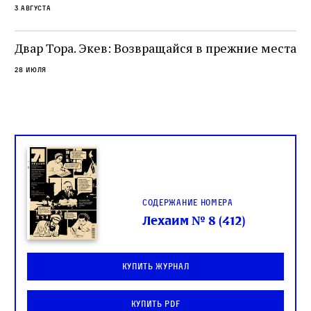
3 августа
одно решение которого вызвало возмущение
целой общины и стало частью многовекового
спора о том, кому принадлежит последнее
Двар Тора. Экев: Возвращайся в прежние места
слово в переводе Библии
28 июля
Содержание номера
Лехаим № 8 (412)
Купить журнал
Купить PDF