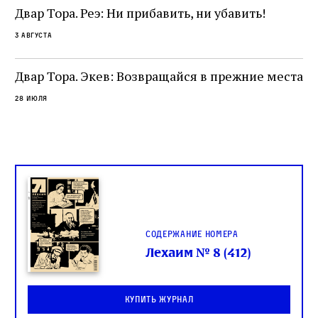
не просто покровитель переводчиков,
Двар Тора. Реэ: Ни прибавить, ни убавить!
окружённый книгами. Перед нами человек,
3 августа
одно решение которого вызвало возмущение
целой общины и стало частью многовекового
спора о том, кому принадлежит последнее
Двар Тора. Экев: Возвращайся в прежние места
слово в переводе Библии
28 июля
Содержание номера
Лехаим № 8 (412)
Купить журнал