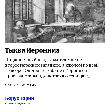
Тыква Иеронима
Н
Подвешенный плод кажется мне не
Ес
второстепенной загадкой, а ключом ко всей
Де
гравюре. Он делает кабинет Иеронима
ма
т
пространством, где встречаются иврит,
Лу
греческий и латынь; буквальный смысл и
чт
6 августа
Борух Горин
6 а
церковная традиция; филологическая
св
точность и понятность; переводчик,
ка
убеждённый в необходимости исправления, и
На
Борух Горин
ти:
читатель, воспринимающий исправление как
вп
е
колонка редактора
разрушение священного текста. Перед нами
од
и