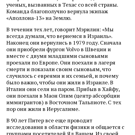
ученых, вызванных в Техас со всей страны.
Команда благополучно вернула экипаж
«Аполлона-13» на Землю.
В течении тех лет, говорит Мэрилин: «Мы
всегда думали, что вернемся в Израиль».
Наконец они вернулись в 1979 году. Сначала
они приобрели фургон Volvo в Швеции и
вместе с двумя младшими сыновьями
проехали по Европе. Они поехали в лагеря
Журнал ЛЕХАИМ в вашем
смерти и показали своим сыновьям, что
случилось с евреями и их семьей, и почему
email
было важно, чтобы они жили в Израиле. В
Италии они сели на паром. Прибыв в Хайфу,
они поехали в Маон Олим (центр абсорбции
Подпишитесь на рассылку журнала ЛЕХАИМ и получайте
иммигрантов) в Восточном Тальпиоте. С тех
самые интересные публикации с сайта по электронной
почте
пор они жили в Иерусалиме.
В 90 лет Питер все еще проводит
исследования в области физики и общается с
группами посетителей Яд Вашем. Из своей