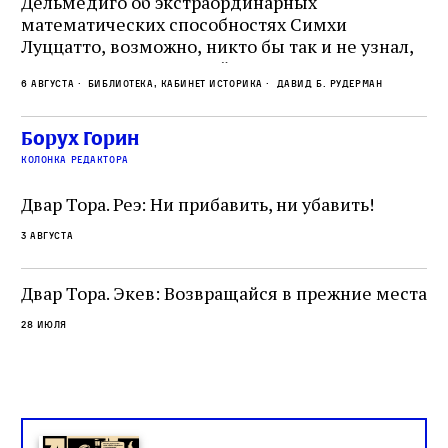
Дельмедиго об экстраординарных
математических способностях Симхи
Пр
Луццатто, возможно, никто бы так и не узнал,
по
что этот эрудированный и несколько
ме
6 августа
Библиотека, кабинет историка
Давид Б. Рудерман
сварливый венецианский талмудист имел
ча
какое‑то отношение к научной деятельности.
ст
 и
На протяжении почти шестидесяти лет,
Борух Горин
5 а
не
к
вплоть до своей кончины, Луццатто был
колонка редактора
от
и
одним из раввинов Венеции
чт
Двар Тора. Реэ: Ни прибавить, ни убавить!
ко
са
3 августа
ие
о
Двар Тора. Экев: Возвращайся в прежние места
28 июля