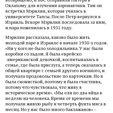
Оклахому для изучения аэронавтики. Там он
встретил Мэрилин, которая училась в
университете Талсы. После Петр вернулся в
Израиль. Вскоре Мэрилин последовала за ним,
и пара поженилась в 1951 году.
Мэрилин рассказала, каково было жить
молодой паре в Израиле в начале 1950-х годов.
«Ни у кого не было холодильника. У нас были
коробки со льдом. Я была еврейско
-американской девочкой, воспитывалась в
семье, где была прислуга, а теперь оказалась в
общей квартире с семьей другого военного, и
получала продовольствие по карточкам. Но я
была сионисткой, поэтому я была счастлива,
потому что чувствовала, что живу в
историческое время». «Мы ели по два яйца в
неделю на человека. Время от времени мы
получали живую рыбу и четверть фунта мяса в
месяц. Но у нас было много баклажанов» –