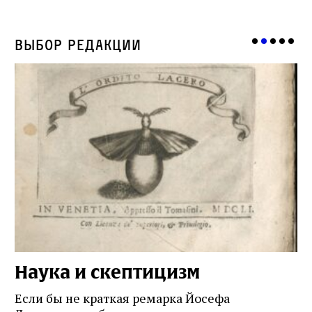
Выбор редакции
Наука и скептицизм
П
и
Если бы не краткая ремарка Йосефа
е