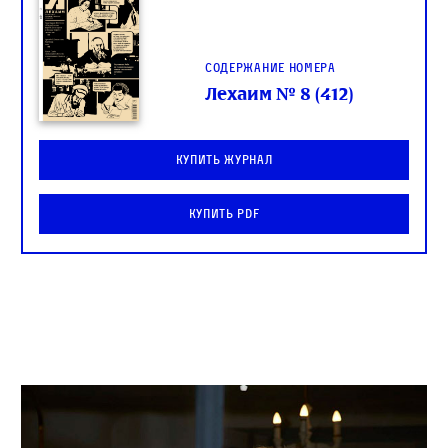
Содержание номера
Лехаим № 8 (412)
Купить журнал
Купить PDF