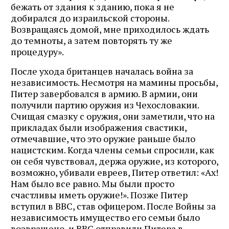
бежать от здания к зданию, пока я не
добирался до израильской стороны.
Возвращаясь домой, мне приходилось ждать
до темноты, а затем повторять ту же
процедуру».
После ухода британцев началась война за
независимость. Несмотря на мамины просьбы,
Питер завербовался в армию. В армии, они
получили партию оружия из Чехословакии.
Счищая смазку с оружия, они заметили, что на
прикладах были изображения свастики,
отмечавшие, что это оружие раньше было
нацистским. Когда члены семьи спросили, как
он себя чувствовал, держа оружие, из которого,
возможно, убивали евреев, Питер ответил: «Ах!
Нам было все равно. Мы были просто
счастливы иметь оружие!». Позже Питер
вступил в ВВС, став офицером. После Войны за
независимость имущество его семьи было
возвращено, и ВВС отправили Питера в