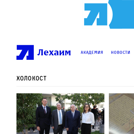
Лехаим
Академия
Новости
Холокост