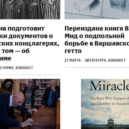
ив подготовит
Переиздана книга 
ки документов о
Мид о подпольной
ских концлагерях,
борьбе в Варшавск
 том — об
гетто
име
27 марта
литература, Холокост
стория, Холокост