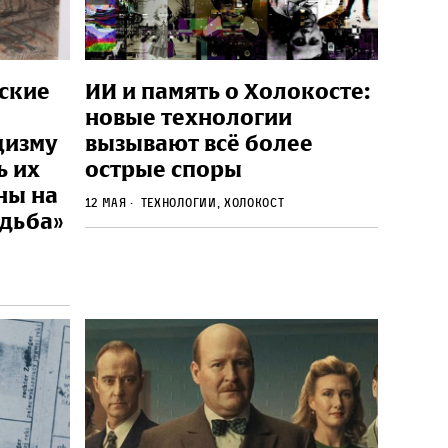
йские
ИИ и память о Холокосте:
новые технологии
цизму
вызывают всё более
ь их
острые споры
ны на
12 мая
Технологии, Холокост
удьба»