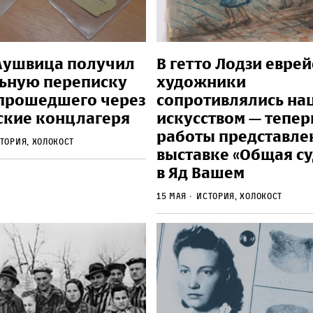
Аушвица получил
В гетто Лодзи евре
ьную переписку
художники
 прошедшего через
сопротивлялись на
ские концлагеря
искусством — тепер
работы представле
тория, Холокост
выставке «Общая с
в Яд Вашем
15 мая
История, Холокост