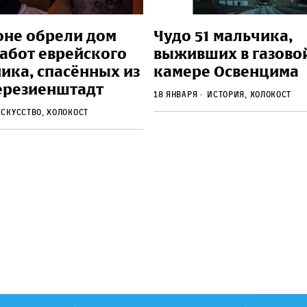
оне обрели дом
Чудо 51 мальчика,
работ еврейского
выживших в газово
ика, спасённых из
камере Освенцима
Терезиенштадт
18 января
История, Холокост
скусство, Холокост