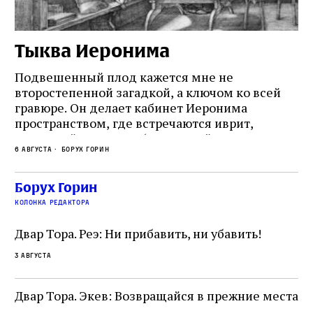
Тыква Иеронима
Н
Подвешенный плод кажется мне не
Ес
второстепенной загадкой, а ключом ко всей
Де
гравюре. Он делает кабинет Иеронима
ма
т
пространством, где встречаются иврит,
Лу
греческий и латынь; буквальный смысл и
чт
6 августа
Борух Горин
6 а
церковная традиция; филологическая
св
точность и понятность; переводчик,
ка
убеждённый в необходимости исправления, и
На
Борух Горин
ти:
читатель, воспринимающий исправление как
вп
е
колонка редактора
разрушение священного текста. Перед нами
од
и
не просто покровитель переводчиков,
Двар Тора. Реэ: Ни прибавить, ни убавить!
окружённый книгами. Перед нами человек,
3 августа
одно решение которого вызвало возмущение
целой общины и стало частью многовекового
спора о том, кому принадлежит последнее
Двар Тора. Экев: Возвращайся в прежние места
слово в переводе Библии