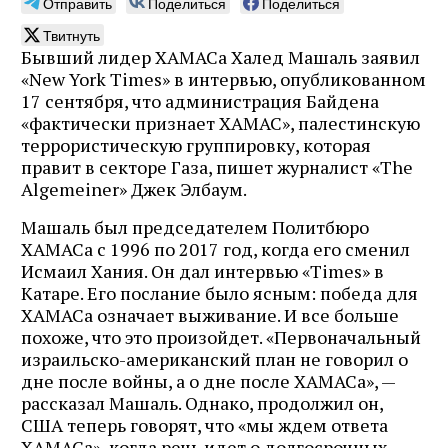
Отправить
Поделиться
Поделиться
Твитнуть
Бывший лидер ХАМАСа Халед Машаль заявил
«New York Times» в интервью, опубликованном
17 сентября, что администрация Байдена
«фактически признает ХАМАС», палестинскую
террористическую группировку, которая
правит в секторе Газа, пишет журналист «The
Algemeiner» Джек Элбаум.
Машаль был председателем Политбюро
ХАМАСа с 1996 по 2017 год, когда его сменил
Исмаил Хания. Он дал интервью «Times» в
Катаре. Его послание было ясным: победа для
ХАМАСа означает выживание. И все больше
похоже, что это произойдет. «Первоначальный
израильско-американский план не говорил о
дне после войны, а о дне после ХАМАСа», —
рассказал Машаль. Однако, продолжил он,
США теперь говорят, что «мы ждем ответа
ХАМАСа», когда речь идет о долгосрочных