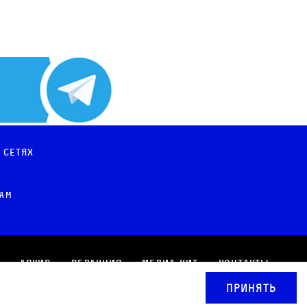
 сетях
рам
Архив
Редакция
Медиа-кит
Контакты
Принять