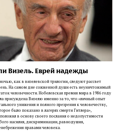
ли Визель. Еврей надежды
 ночью, как в визелевской трилогии, следуют рассвет
день. На самом дне сожженной души есть неуничтожимый
таток человечности. Нобелевская премия мира в 1986 году
ла присуждена Визелю именно за то, что «личный опыт
тального унижения и полного презрения к человечеству,
торое было показано в лагерях смерти Гитлера»,
 положил в основу своего послания о недопустимости
бого насилия, дискриминации, равнодушия,
енебрежения правами человека.