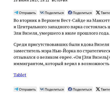
15 июня 2017, 19:11
История
Отправить
Поделиться
Поделиться
Твитн
Во вторник в Верхнем Вест-Сайде на Манхэтт
и Центрального западного парка состоялась
Монтажник фирмы «Топф
Ляг
Эли Визеля, умершего в июле прошлого года.
и сыновья»
сар
Среди присутствовавших были вдова Визеля 
вши
По мере того как росло количество
заместитель мэра Нью-Йорка по стратегичес
концентрационных лагерей и узников
Стиве
отзывался о великом еврее. «Он [Эли Визель] 
становилось все больше, без кремационных
начин
печей Прюфера было не обойтись. Cжигая
иммигрантом, который верил в возможность 
истор
тела прямо в лагере, нацисты не только
вообр
оставались верны своему архаичному культу
худож
2 августа
Неразрезанные страницы
Tablet
смерти, но и скрывали от населения соседних
Фредиано Сесси. Перевод с итальянского
перео
2 авг
городов, сколько узников погибало каждый
Ксении Тименчик
полити
Халпе
день в этих жутких местах
котор
Силак
Отправить
Поделиться
Поделиться
Твитн
фарао