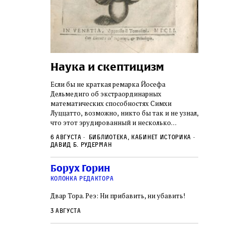
Наука и скептицизм
Погр
неде
не не
Если бы не краткая ремарка Йосефа
судь
ключом ко всей
Дельмедиго об экстраординарных
Иеронима
математических способностях Симхи
Примерн
ся иврит,
Луццатто, возможно, никто бы так и не узнал,
погромо
ый смысл и
что этот эрудированный и несколько
местам Э
ическая
сварливый венецианский талмудист имел
6 августа
Библиотека, кабинет историка
частнос
одчик,
какое‑то отношение к научной деятельности.
Давид Б. Рудерман
стену. 
исправления, и
На протяжении почти шестидесяти лет, вплоть
необыча
правление как
до своей кончины, Луццатто был одним
5 авгус
Борух Горин
отказалс
а. Перед нами
из раввинов Венеции
Ицкови
чтобы н
колонка редактора
одчиков,
количес
ами человек,
Двар Тора. Реэ: Ни прибавить, ни убавить!
самым н
ало возмущение
 многовекового
3 августа
ит последнее