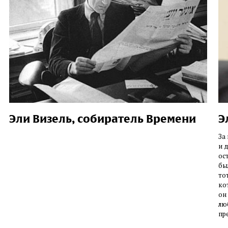
Эли Визель, собиратель Времени
Э
За
и 
ос
бы
то
ко
он
лю
пр