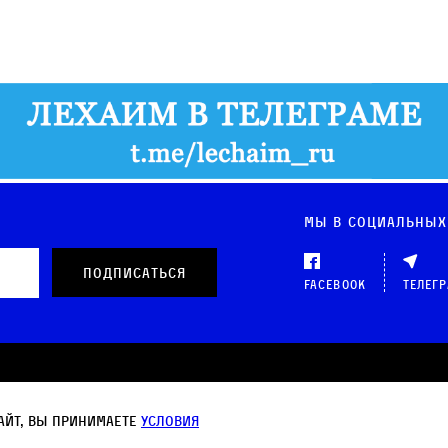
Мы в социальных
Facebook
Телег
 данных
айт, вы принимаете
условия