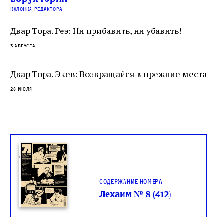
читатель, воспринимающий исправление как
вп
е
колонка редактора
разрушение священного текста. Перед нами
од
и
не просто покровитель переводчиков,
Двар Тора. Реэ: Ни прибавить, ни убавить!
окружённый книгами. Перед нами человек,
3 августа
одно решение которого вызвало возмущение
целой общины и стало частью многовекового
спора о том, кому принадлежит последнее
Двар Тора. Экев: Возвращайся в прежние места
слово в переводе Библии
28 июля
Содержание номера
Лехаим № 8 (412)