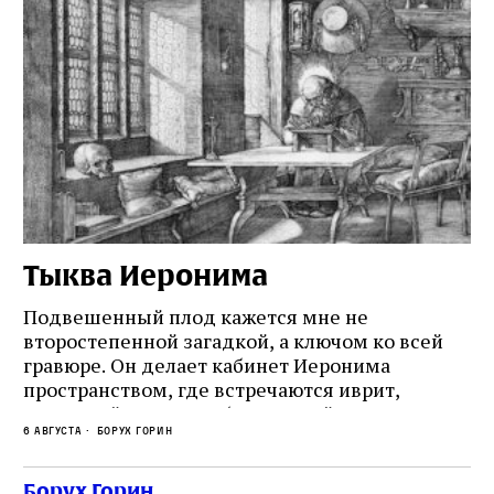
Тыква Иеронима
Н
Подвешенный плод кажется мне не
Ес
второстепенной загадкой, а ключом ко всей
Де
гравюре. Он делает кабинет Иеронима
ма
т
пространством, где встречаются иврит,
Лу
греческий и латынь; буквальный смысл и
чт
6 августа
Борух Горин
6 а
церковная традиция; филологическая
св
точность и понятность; переводчик,
ка
убеждённый в необходимости исправления, и
На
Борух Горин
ти: