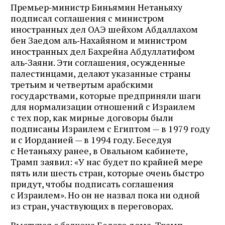
Премьер‑министр Биньямин Нетаньяху
подписал соглашения с министром
иностранных дел ОАЭ шейхом Абдаллахом
бен Заедом аль‑Нахайяном и министром
иностранных дел Бахрейна Абдуллатифом
аль‑Заяни. Эти соглашения, осужденные
палестинцами, делают указанные страны
третьим и четвертым арабскими
государствами, которые предприняли шаги
для нормализации отношений с Израилем
с тех пор, как мирные договоры были
подписаны Израилем с Египтом — в 1979 году
и с Иорданией — в 1994 году. Беседуя
с Нетаньяху ранее, в Овальном кабинете,
Трамп заявил: «У нас будет по крайней мере
пять или шесть стран, которые очень быстро
придут, чтобы подписать соглашения
с Израилем». Но он не назвал пока ни одной
из стран, участвующих в переговорах.
Выступая с балкона Белого дома, Трамп