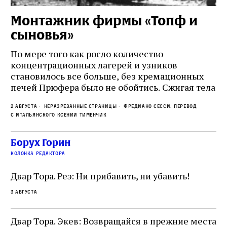
Монтажник фирмы «Топф и
Л
сыновья»
с
о
По мере того как росло количество
концентрационных лагерей и узников
Ст
становилось все больше, без кремационных
на
печей Прюфера было не обойтись. Cжигая тела
ис
прямо в лагере, нацисты не только оставались
во
2 августа
Неразрезанные страницы
Фредиано Сесси. Перевод
верны своему архаичному культу смерти, но и
ху
с итальянского Ксении Тименчик
скрывали от населения соседних городов,
2 а
пе
сколько узников погибало каждый день в этих
с а
по
Борух Горин
жутких местах
ко
колонка редактора
фа
Двар Тора. Реэ: Ни прибавить, ни убавить!
3 августа
Двар Тора. Экев: Возвращайся в прежние места