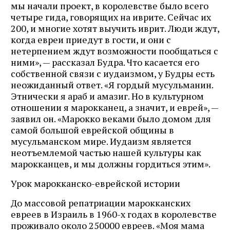
мы начали проект, в королевстве было всего
четыре гида, говорящих на иврите. Сейчас их
200, и многие хотят выучить иврит. Люди ждут,
когда евреи приедут в гости, и они с
нетерпением ждут возможности пообщаться с
ними», — рассказал Будра. Что касается его
собственной связи с иудаизмом, у Будры есть
неожиданный ответ. «Я гордый мусульманин.
Этнически я араб и амазиг. Но в культурном
отношении я марокканец, а значит, и еврей», —
заявил он. «Марокко веками было домом для
самой большой еврейской общины в
мусульманском мире. Иудаизм является
неотъемлемой частью нашей культуры как
марокканцев, и мы должны гордиться этим».
Урок марокканско-еврейской истории
До массовой репатриации марокканских
евреев в Израиль в 1960-х годах в королевстве
проживало около 250000 евреев. «Моя мама