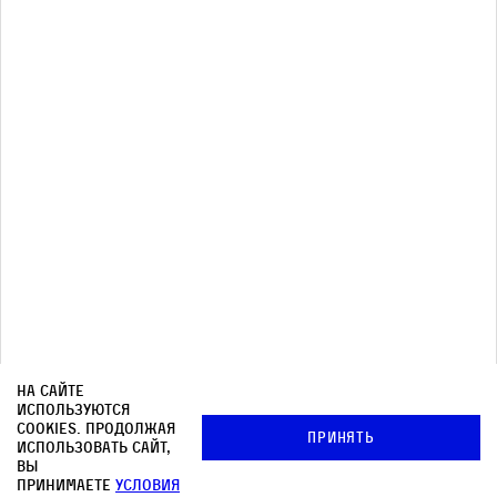
Почтовая рассылка
Архив
© OOO «КНИЖНИКИ»
Редакция
Медиа-кит
На сайте
используются
Контакты
cookies. Продолжая
Принять
использовать сайт,
Политика в отношении обработки персональных
вы
данных
принимаете
условия