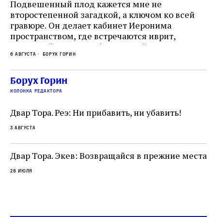
Подвешенный плод кажется мне не
Ес
второстепенной загадкой, а ключом ко всей
Де
гравюре. Он делает кабинет Иеронима
ма
т
пространством, где встречаются иврит,
Лу
греческий и латынь; буквальный смысл и
чт
6 августа
Борух Горин
6 а
церковная традиция; филологическая
св
точность и понятность; переводчик,
ка
убеждённый в необходимости исправления, и
На
Борух Горин
ти:
читатель, воспринимающий исправление как
вп
е
колонка редактора
разрушение священного текста. Перед нами
од
и
не просто покровитель переводчиков,
Двар Тора. Реэ: Ни прибавить, ни убавить!
окружённый книгами. Перед нами человек,
3 августа
одно решение которого вызвало возмущение
целой общины и стало частью многовекового
спора о том, кому принадлежит последнее
Двар Тора. Экев: Возвращайся в прежние места
слово в переводе Библии
28 июля