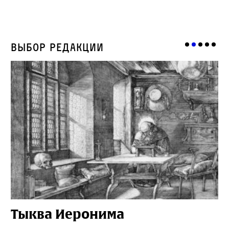
Выбор редакции
Тыква Иеронима
Н