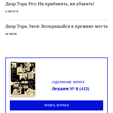
не просто покровитель переводчиков,
Двар Тора. Реэ: Ни прибавить, ни убавить!
окружённый книгами. Перед нами человек,
3 августа
одно решение которого вызвало возмущение
целой общины и стало частью многовекового
спора о том, кому принадлежит последнее
Двар Тора. Экев: Возвращайся в прежние места
слово в переводе Библии
28 июля
Содержание номера
Лехаим № 8 (412)
Купить журнал