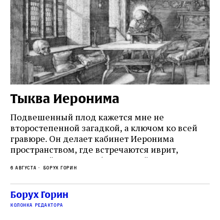
Тыква Иеронима
Н
Подвешенный плод кажется мне не
Ес
второстепенной загадкой, а ключом ко всей
Де
гравюре. Он делает кабинет Иеронима
ма
т
пространством, где встречаются иврит,
Лу
греческий и латынь; буквальный смысл и
чт
6 августа
Борух Горин
6 а
церковная традиция; филологическая
св
точность и понятность; переводчик,
ка
убеждённый в необходимости исправления, и
На
Борух Горин
ти:
читатель, воспринимающий исправление как
вп
е
колонка редактора
разрушение священного текста. Перед нами
од
и