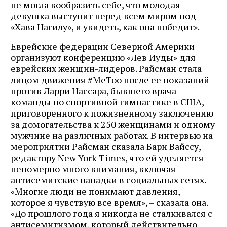
не могла вообразить себе, что молодая
девушка выступит перед всем миром под
«Хава Нагилу», и увидеть, как она победит».
Еврейские федерации Северной Америки
организуют конференцию «Лев Иуды» для
еврейских женщин-лидеров. Райсман стала
лицом движения #MeToo после ее показаний
против Ларри Нассара, бывшего врача
команды по спортивной гимнастике в США,
приговоренного к пожизненному заключению
за домогательства к 250 женщинами и одному
мужчине на различных работах. В интервью на
мероприятии Райсман сказала Бари Вайссу,
редактору New York Times, что ей уделяется
непомерно много внимания, включая
антисемитские нападки в социальных сетях.
«Многие люди не понимают давления,
которое я чувствую все время», – сказала она.
«До прошлого года я никогда не сталкивался с
антисемитизмом, который действительно