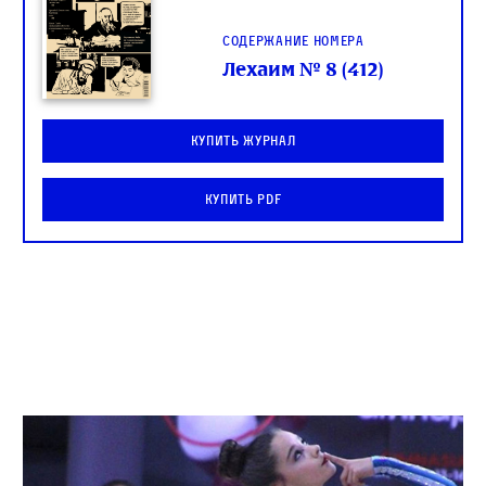
Содержание номера
Лехаим № 8 (412)
Купить журнал
Купить PDF