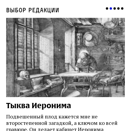
Выбор редакции
Тыква Иеронима
Н
Подвешенный плод кажется мне не
Ес
второстепенной загадкой, а ключом ко всей
Де
гравюре. Он делает кабинет Иеронима
ма
т