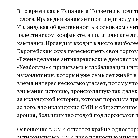
В то время как в Испании и Норвегии в поли
голоса, Ирландия занимает почти единодуш
Ирландская общественность в основном счит
палестинском конфликте, а политические л
кампании. Ирландия входит в число наибол
Европейский союз пересмотреть свои торгов
«Еженедельные антиизраильские демонстра
«Хезболлы» с призывами к глобализации инти
израильтянин, который уже семь лет живёт в
время интерес несколько угасает, потому что
внимания историю, происходящую так далеко,
за ирландской истории, которая породила т
за того, что ирландские СМИ и общественно
зрения, большинство людей поддерживают п
Освещение в СМИ остаётся крайне односторон
антисемитизма, СМИ либо полностью игнори