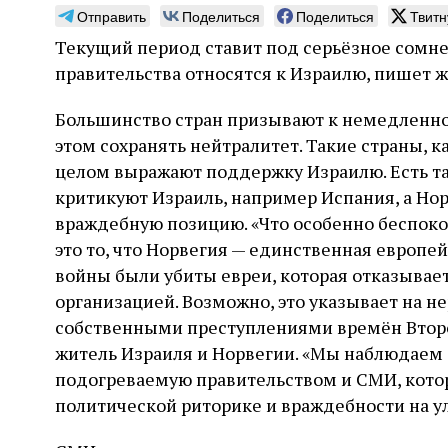
Отправить
Поделиться
Поделиться
Твитн
Текущий период ставит под серьёзное сомне
правительства относятся к Израилю, пишет ж
Большинство стран призывают к немедленно
Погромы 1929 года:
Мо
этом сохранять нейтралитет. Такие страны, ка
неделя, изменившая
и с
целом выражают поддержку Израилю. Есть та
судьбу еврейского ишува
По ме
критикуют Израиль, например Испания, а Но
конце
Примерно за полторы недели до начала
враждебную позицию. «Что особенно беспокои
стано
погромов Ребе совершал поездку по святым
это то, что Норвегия — единственная европей
печей
местам Эрец‑Исраэль. Он посетил, в
тела п
войны были убиты евреи, которая отказывае
частности, Пещеру праотцев и Западную
остав
стену. Он, несомненно, почувствовал
организацией. Возможно, это указывает на 
2 авг
смерти
необычайное напряжение и сознательно
Фреди
собственными преступлениями времён Второ
5 августа
Проверено временем
Александр
город
Ксени
отказался приходить к Стене в Тиша бе‑Ав,
Ицкович
день 
житель Израиля и Норвегии. «Мы наблюдаем
чтобы не собирать вокруг себя большое
количество хасидов и жителей города и тем
подогреваемую правительством и СМИ, кото
самым не усиливать напряжённость
политической риторике и враждебности на ул