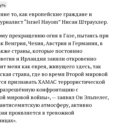
уть
ние то, как европейские граждане и
урналист “Israel Hayom” Нисан Штраухлер.
му прекращению огня в Газе, пытаясь при
нтажник фирмы «Топф
Еврейская звезда
к Венгрия, Чехия, Австрия и Германия, в
ыновья»
Буэнос‑Айреса
кже страны, которые постоянно
ре того как росло количество
В этой атмосфере напряжения 
рвегия и Ирландия заняли откровенно
нтрационных лагерей и узников
еврейская община Буэнос‑Айр
т меня как еврея, живущего здесь, так
вилось все больше, без кремационных
символический жест: в годов
ская страна, где во время Второй мировой
 Прюфера было не обойтись. Cжигая
полковника устанавливает на
рямо в лагере, нацисты не только
бронзовую плиту с ангелом, п
тся признавать ХАМАС террористической
ались верны своему архаичному культу
Фалькона и звездой Давида с
неразрешённую конфронтацию с
уста
Неразрезанные страницы
7 августа
Artefactum
Анас
, но и скрывали от населения соседних
иврите. Это был акт политиче
ано Сесси. Перевод с итальянского
й мировой войны», — заявил Он Эльпелег,
ов, сколько узников погибало каждый
лояльности: демонстрация тог
и Тименчик
в этих жутких местах
еврейская община не поддерж
 антисемитскую атмосферу, активно
осуждает радикалов и стреми
рая проявляется в тревожной
признанной частью аргентинс
ицах».