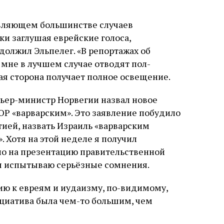
авляющем большинстве случаев
и заглушая еврейские голоса,
олжил Эльпелег. «В репортажах об
мне в лучшем случае отводят пол-
ая сторона получает полное освещение.
мьер-министр Норвегии назвал новое
Р «варварским». Это заявление побудило
тией, назвать Израиль «варварским
 Хотя на этой неделе я получил
ло на презентацию правительственной
 я испытываю серьёзные сомнения.
ю к евреям и иудаизму, по-видимому,
ициатива была чем-то большим, чем