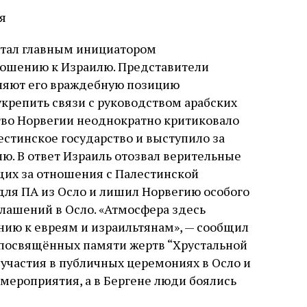
я
стал главным инициатором
ношению к Израилю. Представители
сняют его враждебную позицию
крепить связи с руководством арабских
тво Норвегии неоднократно критиковало
естинское государство и выступило за
ю. В ответ Израиль отозвал верительные
щих за отношения с Палестинской
для ПА из Осло и лишил Норвегию особого
глашений в Осло. «Атмосфера здесь
нию к евреям и израильтянам», — сообщил
 посвящённых памяти жертв “Хрустальной
т участия в публичных церемониях в Осло и
 мероприятия, а в Бергене люди боялись