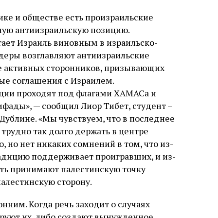
тике и обществе есть произраильские
ную антиизраильскую позицию.
ает Израиль виновным в израильско-
идеры возглавляют антиизраильские
ее активных сторонников, призывающих
ые соглашения с Израилем.
ции проходят под флагами ХАМАСа и
фады», — сообщил Лиор Тибет, студент –
 Дублине. «Мы чувствуем, что в последнее
 трудно так долго держать в центре
 но нет никаких сомнений в том, что из-
радицию поддерживает проигравших, и из-
сть принимают палестинскую точку
алестинскую сторону.
ним. Когда речь заходит о случаях
руют их, либо создают вынужденное