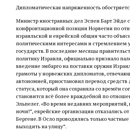
Дипломатическая напряженность обостряетс
Министр иностранных дел Эспен Барт Эйде 
конфронтационной позиции Норвегии по от
израильской и еврейской общин часто объя
политическими интересами и стремлением у
государств. В последние месяцы правительс
политику Израиля, официально признало пал
введение эмбарго на поставки оружия Израил
грамоты у норвежских дипломатов, отвечаю
автономией, приостановил перевод средств 
статуса, который она сохраняла со времён со
становится всё более враждебной по отноше
Эльпелег. «Во время недавних мероприятий,
ночи!”, еврейские организации отказались о
Бергене. В Осло проводились только частные
выходить на улицу”.