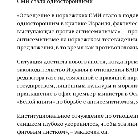
СМИ стали односторонними
«Освещение в норвежских СМИ стало в под
односторонним в критике Израиля, фактическ
выступающие против антисемитизма», — прод
антисемитизме на норвежском телевидении 
предложения, в то время как противоположн
Ситуация достигла нового апогея, когда пре
законодательство Израиля в отношении БАПО
редактора газеты, связанной с правящей пар
государством, лишённым культуры и морали».
приглашение в офис премьер-министра в Ос
«Белой книги» по борьбе с антисемитизмом,
Институциональное отчуждение по отношени
слишком глубоко укоренилось, чтобы эта ин
фиговым листком», – заключил он.