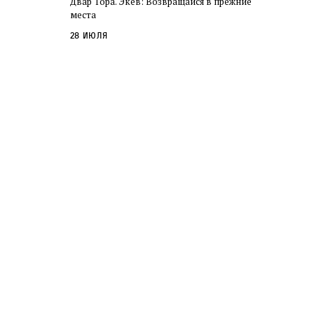
Двар Тора. Экев: Возвращайся в прежние
слово в переводе Библии
места
28 июля