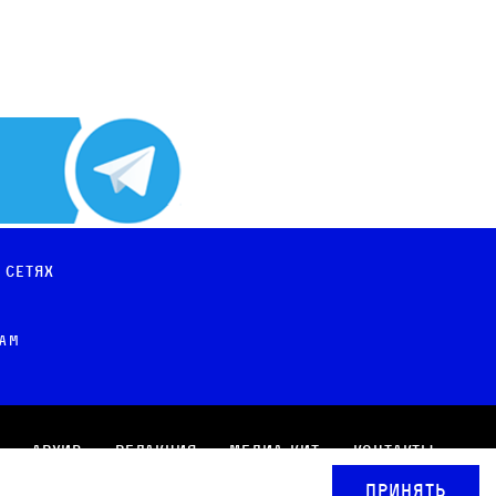
 сетях
рам
Архив
Редакция
Медиа-кит
Контакты
Принять