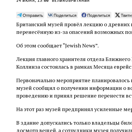
14 июня, 13:00
Великобритания
Отправить
Поделиться
Поделиться
Твитн
Британский музей провёл лекцию о древних ц
перенесённую из-за опасений возможных по
Монтажник фирмы «Топф
Ляг
Об этом сообщает “Jewish News”.
и сыновья»
сар
вши
По мере того как росло количество
Лекция главного хранителя отдела Ближнего 
концентрационных лагерей и узников
Стиве
Коллинза состоялась в рамках Месяца еврейс
становилось все больше, без кремационных
начин
печей Прюфера было не обойтись. Cжигая
истор
Первоначально мероприятие планировалось п
тела прямо в лагере, нацисты не только
вообр
оставались верны своему архаичному культу
музей сообщил о получении информации о 
худож
2 августа
Неразрезанные страницы
смерти, но и скрывали от населения соседних
Фредиано Сесси. Перевод с итальянского
перео
проведению и принял решение перенести вст
2 авг
городов, сколько узников погибало каждый
Ксении Тименчик
полити
Халпе
день в этих жутких местах
котор
Силак
На этот раз музей предпринял усиленные ме
фарао
В здание допускались только владельцы бил
досмотр вещей, а сотрудники музея получил