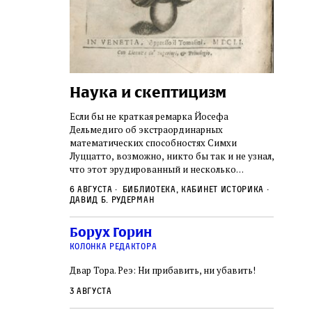
Наука и скептицизм
Погр
неде
не не
Если бы не краткая ремарка Йосефа
судь
ключом ко всей
Дельмедиго об экстраординарных
Иеронима
математических способностях Симхи
Примерн
ся иврит,
Луццатто, возможно, никто бы так и не узнал,
погромо
ый смысл и
что этот эрудированный и несколько
местам Э
ическая
сварливый венецианский талмудист имел
6 августа
Библиотека, кабинет историка
частнос
одчик,
какое‑то отношение к научной деятельности.
Давид Б. Рудерман
стену. 
исправления, и
На протяжении почти шестидесяти лет, вплоть
необыча
правление как
до своей кончины, Луццатто был одним
5 авгус
Борух Горин
отказалс
а. Перед нами
из раввинов Венеции
Ицкови
чтобы н
колонка редактора
одчиков,
количес
ами человек,
Двар Тора. Реэ: Ни прибавить, ни убавить!
самым н
ало возмущение
 многовекового
3 августа
ит последнее