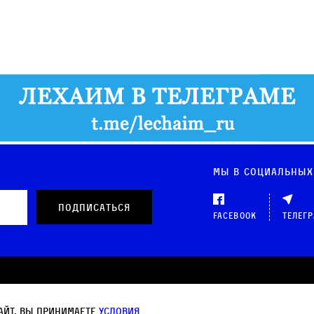
Мы в социальных
Facebook
Телег
 данных
айт, вы принимаете
условия