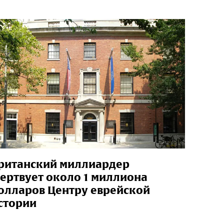
ританский миллиардер
ертвует около 1 миллиона
олларов Центру еврейской
стории