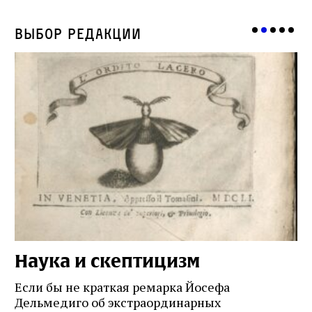
Выбор редакции
Наука и скептицизм
П
и
Если бы не краткая ремарка Йосефа
е
Дельмедиго об экстраординарных