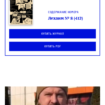
Содержание номера
Лехаим № 8 (412)
Купить журнал
Купить PDF