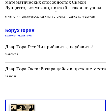
математических способностях Симхи
Пр
Луццатто, возможно, никто бы так и не узнал,
по
что этот эрудированный и несколько
ме
6 августа
Библиотека, кабинет историка
Давид Б. Рудерман
сварливый венецианский талмудист имел
ча
какое‑то отношение к научной деятельности.
ст
 и
На протяжении почти шестидесяти лет,
Борух Горин
5 а
не
к
вплоть до своей кончины, Луццатто был
колонка редактора
от
и
одним из раввинов Венеции
чт
Двар Тора. Реэ: Ни прибавить, ни убавить!
ко
са
3 августа
ие
о
Двар Тора. Экев: Возвращайся в прежние места
28 июля