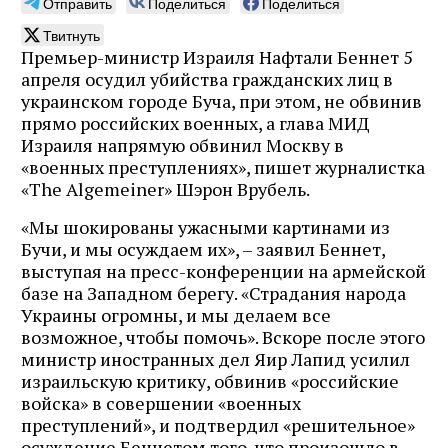
Отправить
Поделиться
Поделиться
Твитнуть
Премьер-министр Израиля Нафтали Беннет 5
апреля осудил убийства гражданских лиц в
украинском городе Буча, при этом, не обвинив
прямо российских военных, а глава МИД
Израиля напрямую обвинил Москву в
«военных преступлениях», пишет журналистка
«The Algemeiner» Шэрон Врубель.
«Мы шокированы ужасными картинами из
Бучи, и мы осуждаем их», – заявил Беннет,
выступая на пресс-конференции на армейской
базе на Западном берегу. «Страдания народа
Украины огромны, и мы делаем все
возможное, чтобы помочь». Вскоре после этого
министр иностранных дел Яир Лапид усилил
израильскую критику, обвинив «российские
войска» в совершении «военных
преступлений», и подтвердил «решительное»
осуждение Беннетом того, что произошло в