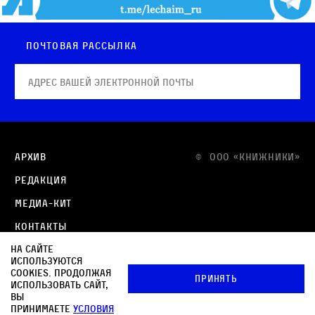
Почтовая рассылка
Архив
© OOO «КНИЖНИКИ»
Редакция
Медиа-кит
Контакты
На сайте
Политика в отношении обработки персональных
используются
данных
cookies. Продолжая
Принять
использовать сайт,
Политика обработки файлов cookie
вы
принимаете
условия