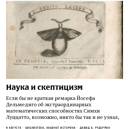
Наука и скептицизм
П
и
Если бы не краткая ремарка Йосефа
е
Дельмедиго об экстраординарных
математических способностях Симхи
Пр
Луццатто, возможно, никто бы так и не узнал,
по
что этот эрудированный и несколько
ме
6 августа
Библиотека, кабинет историка
Давид Б. Рудерман