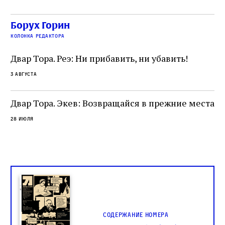
сварливый венецианский талмудист имел
ча
какое‑то отношение к научной деятельности.
ст
 и
На протяжении почти шестидесяти лет,
Борух Горин
5 а
не
к
вплоть до своей кончины, Луццатто был
колонка редактора
от
и
одним из раввинов Венеции
чт
Двар Тора. Реэ: Ни прибавить, ни убавить!
ко
са
3 августа
ие
о
Двар Тора. Экев: Возвращайся в прежние места
28 июля
Содержание номера