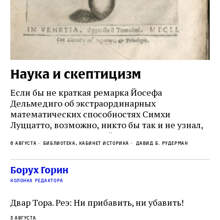
Наука и скептицизм
П
и
Если бы не краткая ремарка Йосефа
е
Дельмедиго об экстраординарных
математических способностях Симхи
Пр
Луццатто, возможно, никто бы так и не узнал,
по
что этот эрудированный и несколько
ме
6 августа
Библиотека, кабинет историка
Давид Б. Рудерман
сварливый венецианский талмудист имел
ча
какое‑то отношение к научной деятельности.
ст
 и
На протяжении почти шестидесяти лет,
Борух Горин
5 а
не
к
вплоть до своей кончины, Луццатто был
колонка редактора
от
и
одним из раввинов Венеции
чт
Двар Тора. Реэ: Ни прибавить, ни убавить!
ко
са
3 августа