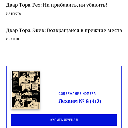
не просто покровитель переводчиков,
Двар Тора. Реэ: Ни прибавить, ни убавить!
окружённый книгами. Перед нами человек,
3 августа
одно решение которого вызвало возмущение
целой общины и стало частью многовекового
спора о том, кому принадлежит последнее
Двар Тора. Экев: Возвращайся в прежние места
слово в переводе Библии
28 июля
Содержание номера
Лехаим № 8 (412)
Купить журнал