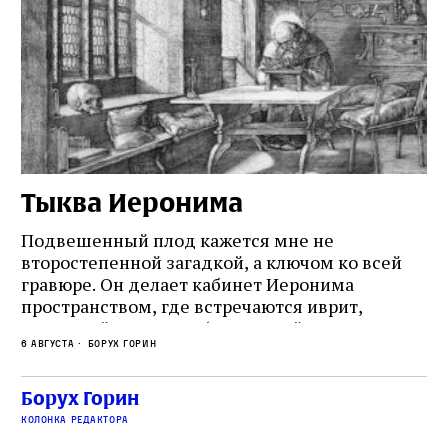
Тыква Иеронима
Н
Подвешенный плод кажется мне не
Ес
второстепенной загадкой, а ключом ко всей
Де
гравюре. Он делает кабинет Иеронима
ма
т
пространством, где встречаются иврит,
Лу
греческий и латынь; буквальный смысл и
чт
6 августа
Борух Горин
6 а
церковная традиция; филологическая
св
точность и понятность; переводчик,
ка
убеждённый в необходимости исправления, и
На
Борух Горин
ти:
читатель, воспринимающий исправление как
вп
е
колонка редактора
разрушение священного текста. Перед нами
од
и