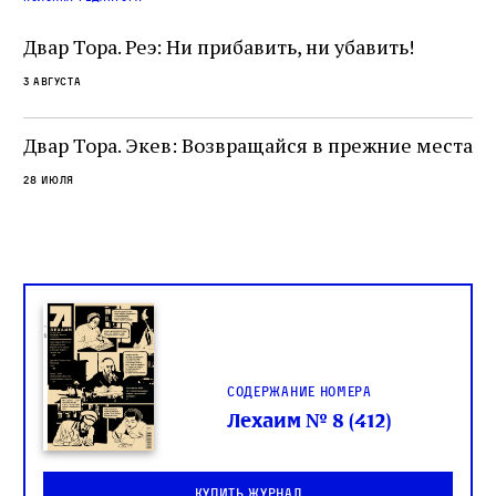
разрушение священного текста. Перед нами
од
и
не просто покровитель переводчиков,
Двар Тора. Реэ: Ни прибавить, ни убавить!
окружённый книгами. Перед нами человек,
3 августа
одно решение которого вызвало возмущение
целой общины и стало частью многовекового
спора о том, кому принадлежит последнее
Двар Тора. Экев: Возвращайся в прежние места
слово в переводе Библии
28 июля
Содержание номера
Лехаим № 8 (412)
Купить журнал