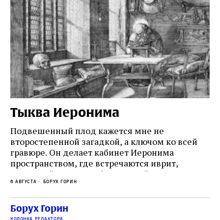
Тыква Иеронима
Н
Подвешенный плод кажется мне не
Ес
второстепенной загадкой, а ключом ко всей
Де
гравюре. Он делает кабинет Иеронима
ма
т
пространством, где встречаются иврит,
Лу
греческий и латынь; буквальный смысл и
чт
6 августа
Борух Горин
6 а
церковная традиция; филологическая
св
точность и понятность; переводчик,
ка
убеждённый в необходимости исправления, и
На
Борух Горин
ти:
читатель, воспринимающий исправление как
вп
е
колонка редактора