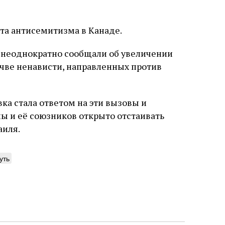
а антисемитизма в Канаде.
 неоднократно сообщали об увеличении
очве ненависти, направленных против
ка стала ответом на эти вызовы и
ы и её союзников открыто отстаивать
аиля.
уть