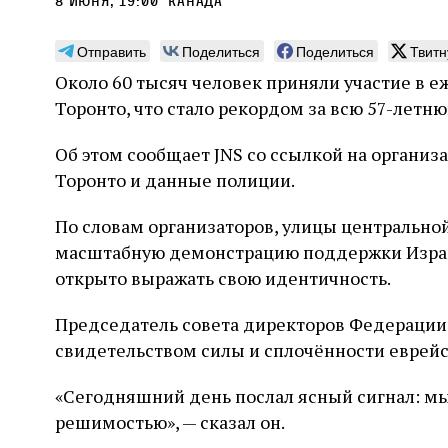
8 июня, 19:00
Канада
Отправить
Поделиться
Поделиться
Твитн
Около 60 тысяч человек приняли участие в еж
Торонто, что стало рекордом за всю 57-летн
Погромы 1929 года:
Мо
Об этом сообщает JNS со ссылкой на организ
неделя, изменившая
и с
Торонто и данные полиции.
судьбу еврейского ишува
По ме
конце
Примерно за полторы недели до начала
По словам организаторов, улицы центральной
стано
погромов Ребе совершал поездку по святым
масштабную демонстрацию поддержки Израи
печей
местам Эрец‑Исраэль. Он посетил, в
тела п
открыто выражать свою идентичность.
частности, Пещеру праотцев и Западную
остав
стену. Он, несомненно, почувствовал
2 авг
смерти
необычайное напряжение и сознательно
Фреди
Председатель совета директоров Федерации 
5 августа
Проверено временем
Александр
город
Ксени
отказался приходить к Стене в Тиша бе‑Ав,
Ицкович
день 
свидетельством силы и сплочённости еврей
чтобы не собирать вокруг себя большое
количество хасидов и жителей города и тем
самым не усиливать напряжённость
«Сегодняшний день послал ясный сигнал: мы 
решимостью», — сказал он.