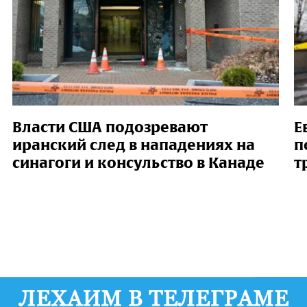
Власти США подозревают
Е
иранский след в нападениях на
п
синагоги и консульство в Канаде
т