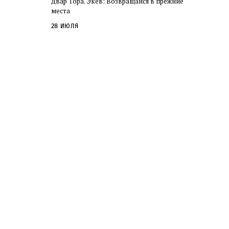
Двар Тора. Экев: Возвращайся в прежние
слово в переводе Библии
места
28 июля