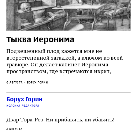
Тыква Иеронима
Н
Подвешенный плод кажется мне не
Ес
второстепенной загадкой, а ключом ко всей
Де
гравюре. Он делает кабинет Иеронима
ма
т
пространством, где встречаются иврит,
Лу
греческий и латынь; буквальный смысл и
чт
6 августа
Борух Горин
6 а
церковная традиция; филологическая
св
точность и понятность; переводчик,
ка
убеждённый в необходимости исправления, и
На
Борух Горин
ти:
читатель, воспринимающий исправление как
вп
е
колонка редактора
разрушение священного текста. Перед нами
од
и
не просто покровитель переводчиков,
Двар Тора. Реэ: Ни прибавить, ни убавить!
окружённый книгами. Перед нами человек,
3 августа
одно решение которого вызвало возмущение