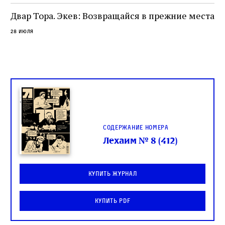
целой общины и стало частью многовекового
спора о том, кому принадлежит последнее
Двар Тора. Экев: Возвращайся в прежние места
слово в переводе Библии
28 июля
Содержание номера
Лехаим № 8 (412)
Купить журнал
Купить PDF