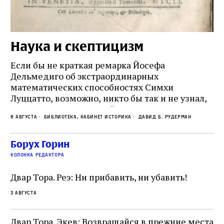
Наука и скептицизм
П
и
Если бы не краткая ремарка Йосефа
е
Дельмедиго об экстраординарных
математических способностях Симхи
Пр
Луццатто, возможно, никто бы так и не узнал,
по
что этот эрудированный и несколько
ме
6 августа
Библиотека, кабинет историка
Давид Б. Рудерман
сварливый венецианский талмудист имел
ча
какое‑то отношение к научной деятельности.
ст
 и
На протяжении почти шестидесяти лет,
Борух Горин
5 а
не
к
вплоть до своей кончины, Луццатто был
колонка редактора
от
и
одним из раввинов Венеции
чт
Двар Тора. Реэ: Ни прибавить, ни убавить!
ко
са
3 августа
ие
о
Двар Тора. Экев: Возвращайся в прежние места