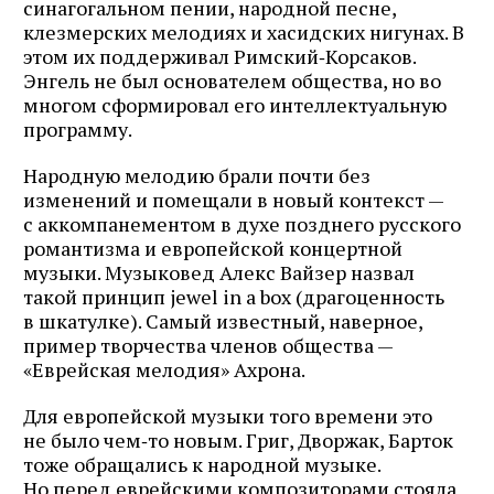
синагогальном пении, народной песне,
клезмерских мелодиях и хасидских нигунах. В
этом их поддерживал Римский‑Корсаков.
Энгель не был основателем общества, но во
многом сформировал его интеллектуальную
программу.
Народную мелодию брали почти без
изменений и помещали в новый контекст —
с аккомпанементом в духе позднего русского
романтизма и европейской концертной
музыки. Музыковед Алекс Вайзер назвал
такой принцип jewel in a box (драгоценность
в шкатулке). Самый известный, наверное,
пример творчества членов общества —
«Еврейская мелодия» Ахрона.
Для европейской музыки того времени это
не было чем‑то новым. Григ, Дворжак, Барток
тоже обращались к народной музыке.
Но перед еврейскими композиторами стояла