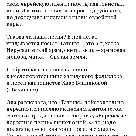
свою еврейскую идентичность, кантонисты…
пели. И в этих песнях они просто, грубовато,
но доходчиво излагали основы еврейской
веры.
Такова ли наша песня? В ней легко
угадывается посыл: Татеню — это Б‑г, хатка —
Иерусалимский храм, светильник — храмовая
менора, матка — Святая земля…
Я обратилась за консультацией
к исследовательнице хасидского фольклора
и песен кантонистов Хаве Ванниковой
(Шмулевич).
Она рассказала, что «Татеню» действительно
нередко причисляют к песням кантонистов.
Энгель в предисловии к сборнику «Еврейские
народные песни» пишет о ней: «Это, надо
полагать, песня кантонистов или солдат».
Солдатской «Татеню» называет и автор статьи