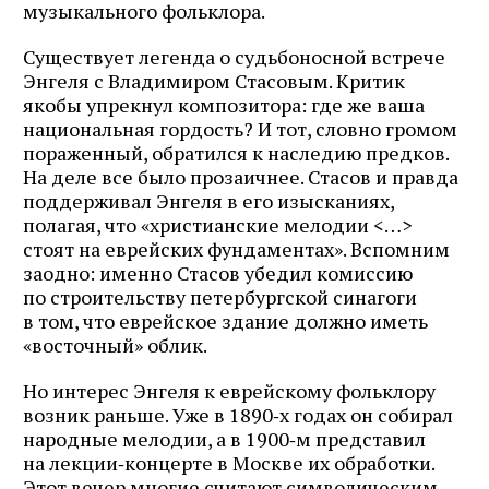
музыкального фольклора.
Существует легенда о судьбоносной встрече
Энгеля с Владимиром Стасовым. Критик
якобы упрекнул композитора: где же ваша
национальная гордость? И тот, словно громом
пораженный, обратился к наследию предков.
На деле все было прозаичнее. Стасов и правда
поддерживал Энгеля в его изысканиях,
полагая, что «христианские мелодии <…>
стоят на еврейских фундаментах». Вспомним
заодно: именно Стасов убедил комиссию
по строительству петербургской синагоги
в том, что еврейское здание должно иметь
«восточный» облик.
Но интерес Энгеля к еврейскому фольклору
возник раньше. Уже в 1890‑х годах он собирал
народные мелодии, а в 1900‑м представил
на лекции‑концерте в Москве их обработки.
Этот вечер многие считают символическим