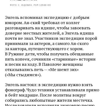
Фото: С. Юдовин. РЭМ 12588‑66
Энгель вспоминал экспедицию с добрым
юмором. Ан‑ский требовал от коллег
разговаривать на идише, чтобы завоевать
доверие местных жителей, а Энгель идиша
почти не знал. Участников экспедиции порой
принимали за актеров, а самого Ан‑ского
за кантора, путешествующего с хором.
В Ружине дети, чтобы получить обещанные
пять копеек, сочиняли «старинные» истории
и песни на ходу. В Паволоче женщины
отказывались петь — «Me шемт зих»
(«Мы стыдимся»).
Энгель настоял: в экспедицию нужно взять
фонограф. Чудо техники устанавливали прямо
в бейт мидраше. После молитвы вокруг
собирались любопытные жители местечка.
Исследователи исполняли знакомую песню,