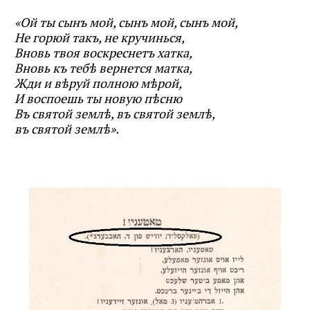
«Ой ты сынъ мой, сынъ мой, сынъ мой,
Не горюй такъ, не кручинься,
Вновь твоя воскреснетъ хатка,
Вновь къ тебѣ вернется матка,
Жди и вѣруй полною мѣрой,
И воспоешь ты новую пѣсню
Въ святой землѣ, въ святой землѣ,
въ святой землѣ».