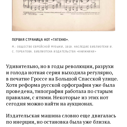
Первая страница нот «Татеню».
М.: Общество еврейской музыки, 1919. Наследие Библиотеки И.
С. Горбатова. Библиотека издательства «Книжники»
Удивительно, но в годы революции, разрухи
и голода нотная серия выходила регулярно,
в печатне Гроссе на Большой Спасской улице.
Хотя реформа русской орфографии уже была
проведена, типография работала по старым
Журнал ЛЕХАИМ в вашем
правилам, с ятями. Некоторые из этих нот
email
сегодня можно найти на аукционах.
Издательская машина словно еще двигалась
Подпишитесь на рассылку журнала ЛЕХАИМ и получайте
по инерции, но остановка была уже близка.
самые интересные публикации с сайта по электронной