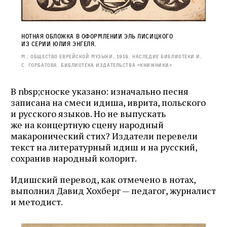
Нотная обложка в оформлении Эль Лиcицкого
из серии Юлия Энгеля.
М.: Общество еврейской музыки, 1919. Наследие Библиотеки И.
С. Горбатова. Библиотека издательства «Книжники»
В nbsp;сноске указано: изначально песня
записана на смеси идиша, иврита, польского
и русского языков. Но не выпускать
же на концертную сцену народный
макаронический стих? Издатели перевели
текст на литературный идиш и на русский,
сохранив народный колорит.
Идишский перевод, как отмечено в нотах,
выполнил Давид Хохберг — педагог, журналист
и методист.