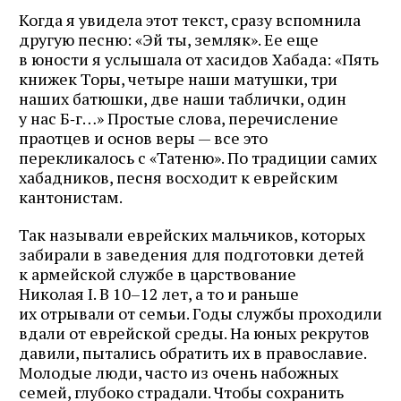
Когда я увидела этот текст, сразу вспомнила
другую песню: «Эй ты, земляк». Ее еще
в юности я услышала от хасидов Хабада: «Пять
книжек Торы, четыре наши матушки, три
наших батюшки, две наши таблички, один
у нас Б‑г…» Простые слова, перечисление
праотцев и основ веры — все это
перекликалось с «Татеню». По традиции самих
хабадников, песня восходит к еврейским
кантонистам.
Так называли еврейских мальчиков, которых
забирали в заведения для подготовки детей
к армейской службе в царствование
Николая I. В 10–12 лет, а то и раньше
их отрывали от семьи. Годы службы проходили
вдали от еврейской среды. На юных рекрутов
давили, пытались обратить их в православие.
Молодые люди, часто из очень набожных
семей, глубоко страдали. Чтобы сохранить