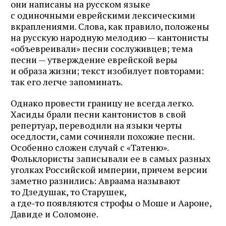
они написаны на русском языке
с одиночными еврейскими лексическими
вкраплениями. Слова, как правило, положены
на русскую народную мелодию — кантонисты
«объевреивали» песни сослуживцев; тема
песни — утверждение еврейской веры
и образа жизни; текст изобилует повторами:
так его легче запоминать.
Однако провести границу не всегда легко.
Хасиды брали песни кантонистов в свой
репертуар, переводили на языки черты
оседлости, сами сочиняли похожие песни.
Особенно сложен случай с «Татеню».
Фольклористы записывали ее в самых разных
уголках Российской империи, причем версии
заметно разнились: Авраама называют
то Дзедушак, то Старушек,
а где‑то появляются строфы о Моше и Аароне,
Давиде и Соломоне.