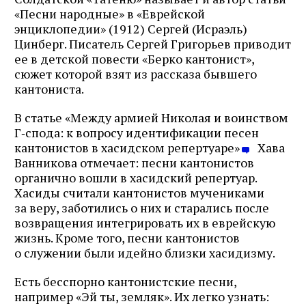
«Песни народные» в «Еврейской
энциклопедии» (1912) Сергей (Исраэль)
Цинберг. Писатель Сергей Григорьев приводит
ее в детской повести «Берко кантонист»,
сюжет которой взят из рассказа бывшего
кантониста.
В статье «Между армией Николая и воинством
Г‑спода: к вопросу идентификации песен
кантонистов в хасидском репертуаре»
Хава
Ванникова отмечает: песни кантонистов
органично вошли в хасидский репертуар.
Хасиды считали кантонистов мучениками
за веру, заботились о них и старались после
возвращения интегрировать их в еврейскую
жизнь. Кроме того, песни кантонистов
о служении были идейно близки хасидизму.
Есть бесспорно кантонистские песни,
например «Эй ты, земляк». Их легко узнать: