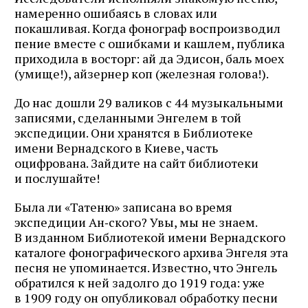
намеренно ошибаясь в словах или
покашливая. Когда фонограф воспроизводил
пение вместе с ошибками и кашлем, публика
приходила в восторг: ай да Эдисон, баль моех
(умище!), айзернер коп (железная голова!).
До нас дошли 29 валиков с 44 музыкальными
записями, сделанными Энгелем в той
экспедиции. Они хранятся в Библиотеке
имени Вернадского в Киеве, часть
оцифрована. Зайдите на сайт библиотеки
и послушайте!
Была ли «Татеню» записана во время
экспедиции Ан‑ского? Увы, мы не знаем.
В изданном Библиотекой имени Вернадского
каталоге фонографического архива Энгеля эта
песня не упоминается. Известно, что Энгель
обратился к ней задолго до 1919 года: уже
в 1909 году он опубликовал обработку песни