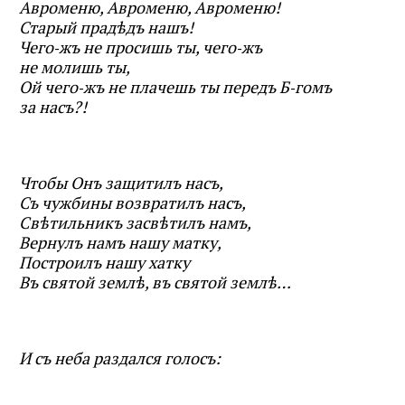
Авроменю, Авроменю, Авроменю!
Старый прадѣдъ нашъ!
Чего‑жъ не просишь ты, чего‑жъ
не молишь ты,
Ой чего‑жъ не плачешь ты передъ Б‑гомъ
за насъ?!
Чтобы Онъ защитилъ насъ,
Съ чужбины возвратилъ насъ,
Свѣтильникъ засвѣтилъ намъ,
Вернулъ намъ нашу матку,
Построилъ нашу хатку
Въ святой землѣ, въ святой землѣ…
И съ неба раздался голосъ: