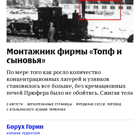
Монтажник фирмы «Топф и
Л
сыновья»
с
о
По мере того как росло количество
концентрационных лагерей и узников
Ст
становилось все больше, без кремационных
на
печей Прюфера было не обойтись. Cжигая тела
ис
прямо в лагере, нацисты не только оставались
во
2 августа
Неразрезанные страницы
Фредиано Сесси. Перевод
верны своему архаичному культу смерти, но и
ху
с итальянского Ксении Тименчик
скрывали от населения соседних городов,
2 а
пе
сколько узников погибало каждый день в этих
с а
по
Борух Горин
жутких местах
ко
колонка редактора
фа