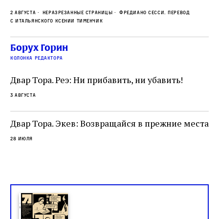
прямо в лагере, нацисты не только оставались
во
2 августа
Неразрезанные страницы
Фредиано Сесси. Перевод
верны своему архаичному культу смерти, но и
ху
с итальянского Ксении Тименчик
скрывали от населения соседних городов,
2 а
пе
сколько узников погибало каждый день в этих
с а
по
Борух Горин
жутких местах
ко
колонка редактора
фа
Двар Тора. Реэ: Ни прибавить, ни убавить!
3 августа
Двар Тора. Экев: Возвращайся в прежние места
28 июля