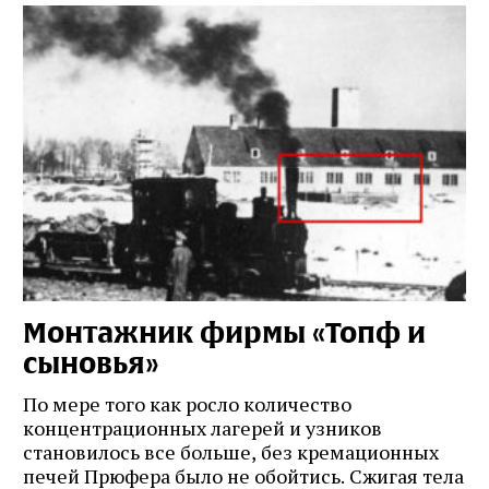
Монтажник фирмы «Топф и
Л
сыновья»
с
о
По мере того как росло количество
концентрационных лагерей и узников
Ст
становилось все больше, без кремационных
на
печей Прюфера было не обойтись. Cжигая тела
ис