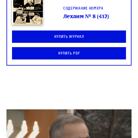
Содержание номера
Лехаим № 8 (412)
Купить журнал
Купить PDF