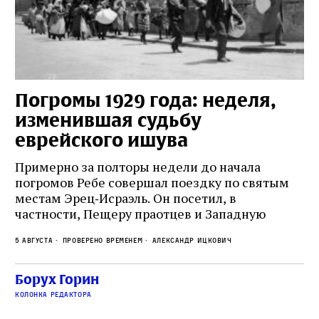
Погромы 1929 года: неделя,
М
изменившая судьбу
с
еврейского ишува
По
ко
Примерно за полторы недели до начала
,
ст
погромов Ребе совершал поездку по святым
пе
местам Эрец‑Исраэль. Он посетил, в
пр
частности, Пещеру праотцев и Западную
.
2 а
ве
стену. Он, несомненно, почувствовал
с и
ск
5 августа
Проверено временем
Александр Ицкович
необычайное напряжение и сознательно
ск
отказался приходить к Стене в Тиша бе‑Ав,
жу
чтобы не собирать вокруг себя большое
Борух Горин
количество хасидов и жителей города и тем
колонка редактора
самым не усиливать напряжённость