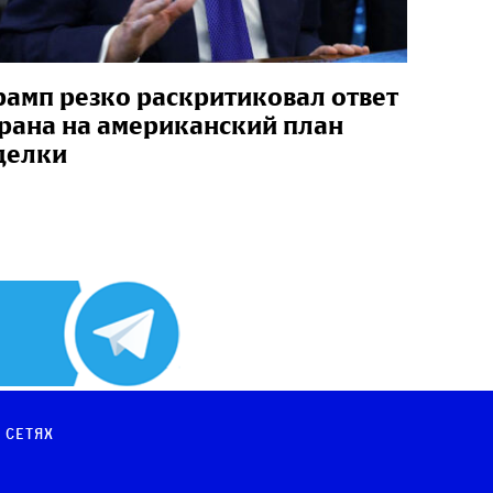
рамп резко раскритиковал ответ
рана на американский план
делки
 сетях