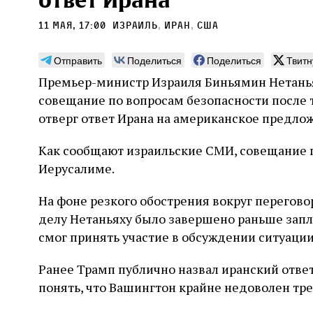
ответ Ирана
11 мая, 17:00
Израиль
,
Иран
,
сша
Отправить
Поделиться
Поделиться
Твитн
Премьер-министр Израиля Биньямин Нетанья
Погромы 1929 года:
Мо
совещание по вопросам безопасности после 
неделя, изменившая
и с
отверг ответ Ирана на американское предло
судьбу еврейского ишува
По ме
Как сообщают израильские СМИ, совещание 
конце
Примерно за полторы недели до начала
стано
Иерусалиме.
погромов Ребе совершал поездку по святым
печей
местам Эрец‑Исраэль. Он посетил, в
тела п
частности, Пещеру праотцев и Западную
На фоне резкого обострения вокруг перегово
остав
стену. Он, несомненно, почувствовал
2 авг
смерти
делу Нетаньяху было завершено раньше зап
необычайное напряжение и сознательно
Фреди
5 августа
Проверено временем
Александр
город
Ксени
отказался приходить к Стене в Тиша бе‑Ав,
смог принять участие в обсуждении ситуации
Ицкович
день 
чтобы не собирать вокруг себя большое
количество хасидов и жителей города и тем
Ранее Трамп публично назвал иранский отв
самым не усиливать напряжённость
понять, что Вашингтон крайне недоволен тр