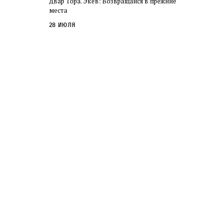
Двар Тора. Экев: Возвращайся в прежние
слово в переводе Библии
места
28 июля