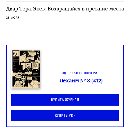
целой общины и стало частью многовекового
спора о том, кому принадлежит последнее
Двар Тора. Экев: Возвращайся в прежние места
слово в переводе Библии
28 июля
Содержание номера
Лехаим № 8 (412)
Купить журнал
Купить PDF