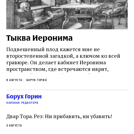
Тыква Иеронима
Н
Подвешенный плод кажется мне не
Ес
второстепенной загадкой, а ключом ко всей
Де
гравюре. Он делает кабинет Иеронима
ма
т
пространством, где встречаются иврит,
Лу
греческий и латынь; буквальный смысл и
чт
6 августа
Борух Горин
6 а
церковная традиция; филологическая
св
точность и понятность; переводчик,
ка
убеждённый в необходимости исправления, и
На
Борух Горин
ти:
читатель, воспринимающий исправление как
вп
е
колонка редактора
разрушение священного текста. Перед нами
од
и
не просто покровитель переводчиков,
Двар Тора. Реэ: Ни прибавить, ни убавить!
окружённый книгами. Перед нами человек,
3 августа
одно решение которого вызвало возмущение